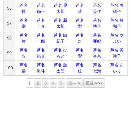
芦名
芦名
芦名 慶
芦名
芦名
芦名 美
96
怜
修一
太郎
晴
美佳
穂子
芦名
芦名
芦名 新
芦名
芦名
芦名 佐
97
章
圭介
太郎
聖
博子
和子
芦名
芦名
芦名 由
芦名
芦名
芦名 や
98
将
一郎
紀子
灯
亜紀
よい
芦名
芦名
芦名 ひ
芦名
芦名
芦名 美
99
歩
拓真
ろと
響
杏奈
津子
芦名
芦名
芦名 航
芦名
芦名
芦名 あ
100
岳
海斗
太郎
佳
七海
いり
1
2
3
4
5
次へ >
最後へ>>