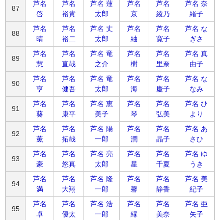
芦名
芦名
芦名 蓮
芦名
芦名
芦名 奈
87
啓
裕貴
太郎
京
綾乃
緒子
芦名
芦名
芦名 丈
芦名
芦名
芦名 な
88
晴
裕二
太郎
紬
寛子
ぎさ
芦名
芦名
芦名 竜
芦名
芦名
芦名 真
89
慧
直哉
之介
樹
里奈
由子
芦名
芦名
芦名 竜
芦名
芦名
芦名 な
90
亨
健吾
太郎
海
慶子
なみ
芦名
芦名
芦名 恵
芦名
芦名
芦名 ひ
91
葵
康平
美子
琴
弘美
より
芦名
芦名
芦名 陽
芦名
芦名
芦名 あ
92
薫
拓哉
一郎
潤
晶子
さひ
芦名
芦名
芦名 亮
芦名
芦名
芦名 ゆ
93
豪
悠真
太郎
星
千夏
うき
芦名
芦名
芦名 隆
芦名
芦名
芦名 美
94
満
大翔
一郎
馨
静香
紀子
芦名
芦名
芦名 浩
芦名
芦名
芦名 亜
95
卓
優太
一郎
縁
美奈
矢子