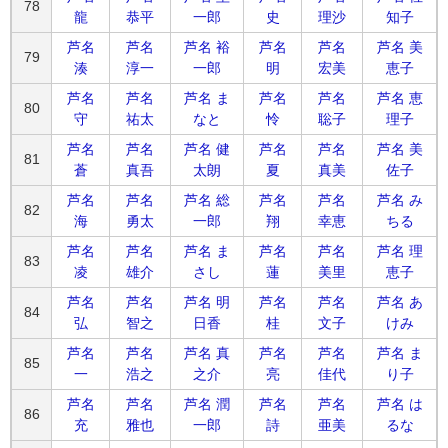
78
龍
恭平
一郎
史
理沙
知子
芦名
芦名
芦名 裕
芦名
芦名
芦名 美
79
湊
淳一
一郎
明
宏美
恵子
芦名
芦名
芦名 ま
芦名
芦名
芦名 恵
80
守
祐太
なと
怜
聡子
理子
芦名
芦名
芦名 健
芦名
芦名
芦名 美
81
蒼
真吾
太朗
夏
真美
佐子
芦名
芦名
芦名 総
芦名
芦名
芦名 み
82
海
勇太
一郎
翔
幸恵
ちる
芦名
芦名
芦名 ま
芦名
芦名
芦名 理
83
凌
雄介
さし
蓮
美里
恵子
芦名
芦名
芦名 明
芦名
芦名
芦名 あ
84
弘
智之
日香
桂
文子
けみ
芦名
芦名
芦名 真
芦名
芦名
芦名 ま
85
一
浩之
之介
亮
佳代
り子
芦名
芦名
芦名 潤
芦名
芦名
芦名 は
86
充
雅也
一郎
詩
亜美
るな