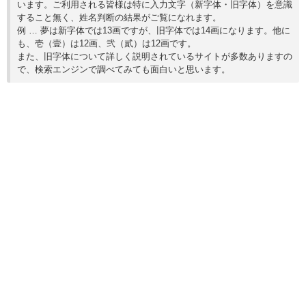
います。ご利用される皆様は特に入力文字（新字体・旧字体）を意識
すること無く、姓名判断の結果がご覧になれます。
例 … 夢は新字体では13画ですが、旧字体では14画になります。他に
も、壱（壹）は12画、弐（貳）は12画です。
また、旧字体について詳しく説明されているサイトが多数ありますの
で、検索エンジンで調べてみても面白いと思います。