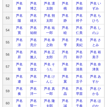
芦名
芦名
芦名 凛
芦名
芦名
芦名 い
52
輝
博之
太朗
桃
美樹
ずみ
芦名
芦名
芦名 朔
芦名
芦名
芦名 ち
53
陽
雄大
太郎
静
祥子
ひろ
芦名
芦名
芦名 祐
芦名
芦名
芦名 し
54
寛
祐樹
一郎
睦
仁美
のぶ
芦名
芦名
芦名 幸
芦名
芦名
芦名 さ
55
洋
亮介
之助
雫
美紀
とみ
芦名
芦名
芦名 正
芦名
芦名
芦名 裕
56
昇
雅人
太郎
円
和子
美子
芦名
芦名
芦名 そ
芦名
芦名
芦名 奈
57
聖
啓太
うた
環
清美
津美
芦名
芦名
芦名 け
芦名
芦名
芦名 あ
58
遼
雄一
んじ
翼
京子
すか
芦名
芦名
芦名 真
芦名
芦名
芦名 ひ
59
奏
洋一
一郎
晶
早苗
かる
芦名
芦名
芦名 隆
芦名
芦名
芦名 ほ
60
進
賢一
太郎
誠
千春
のか