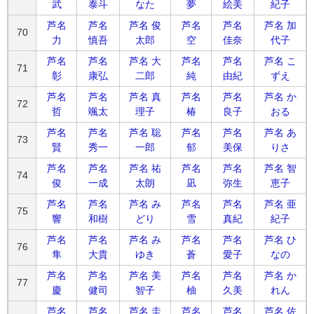
武
泰斗
なた
夢
絵美
紀子
芦名
芦名
芦名 俊
芦名
芦名
芦名 加
70
力
慎吾
太郎
空
佳奈
代子
芦名
芦名
芦名 大
芦名
芦名
芦名 こ
71
彰
康弘
二郎
純
由紀
ずえ
芦名
芦名
芦名 真
芦名
芦名
芦名 か
72
哲
颯太
理子
椿
良子
おる
芦名
芦名
芦名 聡
芦名
芦名
芦名 あ
73
賢
秀一
一郎
郁
美保
りさ
芦名
芦名
芦名 祐
芦名
芦名
芦名 智
74
俊
一成
太朗
凪
弥生
恵子
芦名
芦名
芦名 み
芦名
芦名
芦名 亜
75
響
和樹
どり
雪
真紀
紀子
芦名
芦名
芦名 み
芦名
芦名
芦名 ひ
76
隼
大貴
ゆき
蒼
愛子
なの
芦名
芦名
芦名 美
芦名
芦名
芦名 か
77
慶
健司
智子
柚
久美
れん
芦名
芦名
芦名 圭
芦名
芦名
芦名 佐