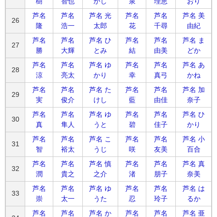
樹
智也
かし
泉
理恵
おり
芦名
芦名
芦名 光
芦名
芦名
芦名 美
26
隆
浩一
太郎
花
千尋
由紀
芦名
芦名
芦名 ひ
芦名
芦名
芦名 ま
27
勝
大輝
とみ
結
由美
どか
芦名
芦名
芦名 ゆ
芦名
芦名
芦名 あ
28
涼
亮太
かり
幸
真弓
かね
芦名
芦名
芦名 た
芦名
芦名
芦名 加
29
実
俊介
けし
藍
由佳
奈子
芦名
芦名
芦名 ゆ
芦名
芦名
芦名 ひ
30
真
隼人
うと
碧
佳子
かり
芦名
芦名
芦名 こ
芦名
芦名
芦名 小
31
智
裕太
うじ
咲
友美
百合
芦名
芦名
芦名 慎
芦名
芦名
芦名 真
32
潤
貴之
之介
渚
朋子
奈美
芦名
芦名
芦名 ゆ
芦名
芦名
芦名 は
33
崇
太一
うた
忍
玲子
るか
芦名
芦名
芦名 か
芦名
芦名
芦名 亜