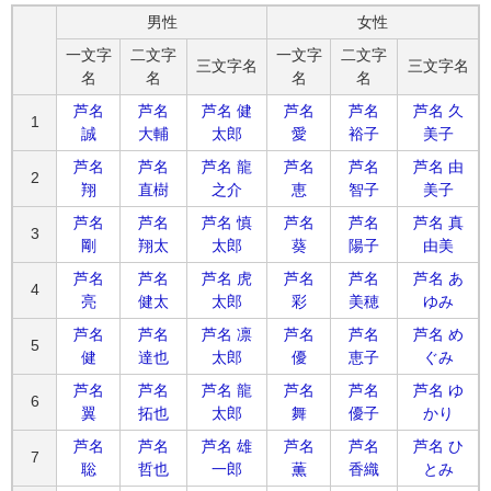
男性
女性
一文字
二文字
一文字
二文字
三文字名
三文字名
名
名
名
名
芦名
芦名
芦名 健
芦名
芦名
芦名 久
1
誠
大輔
太郎
愛
裕子
美子
芦名
芦名
芦名 龍
芦名
芦名
芦名 由
2
翔
直樹
之介
恵
智子
美子
芦名
芦名
芦名 慎
芦名
芦名
芦名 真
3
剛
翔太
太郎
葵
陽子
由美
芦名
芦名
芦名 虎
芦名
芦名
芦名 あ
4
亮
健太
太郎
彩
美穂
ゆみ
芦名
芦名
芦名 凛
芦名
芦名
芦名 め
5
健
達也
太郎
優
恵子
ぐみ
芦名
芦名
芦名 龍
芦名
芦名
芦名 ゆ
6
翼
拓也
太郎
舞
優子
かり
芦名
芦名
芦名 雄
芦名
芦名
芦名 ひ
7
聡
哲也
一郎
薫
香織
とみ