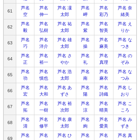
芦名
芦名
芦名 凜
芦名
芦名
芦名 奈
61
空
伸一
太郎
岬
彩乃
緒美
芦名
芦名
芦名 祐
芦名
芦名
芦名 え
62
毅
弘樹
太郎
紫
智美
りか
芦名
芦名
芦名 雄
芦名
芦名
芦名 な
63
巧
洋介
太郎
操
麻美
つき
芦名
芦名
芦名 さ
芦名
芦名
芦名 の
64
正
裕一
やか
礼
真理
ぞみ
芦名
芦名
芦名 浩
芦名
芦名
芦名 な
65
功
慎也
太郎
南
麻衣
つみ
芦名
芦名
芦名 あ
芦名
芦名
芦名 し
66
宏
大和
ずさ
陽
詩織
おり
芦名
芦名
芦名 裕
芦名
芦名
芦名 こ
67
拓
一樹
次郎
涼
晴美
ころ
芦名
芦名
芦名 康
芦名
芦名
芦名 み
68
清
修平
太郎
絢
愛美
ずき
芦名
芦名
芦名 ひ
芦名
芦名
芦名 真
69