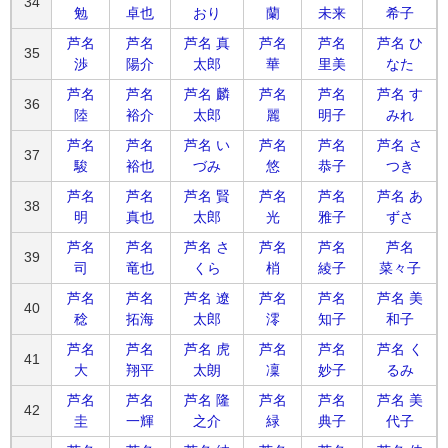
34
勉
卓也
おり
蘭
未来
希子
芦名
芦名
芦名 真
芦名
芦名
芦名 ひ
35
渉
陽介
太郎
華
里美
なた
芦名
芦名
芦名 麟
芦名
芦名
芦名 す
36
陸
裕介
太郎
麗
明子
みれ
芦名
芦名
芦名 い
芦名
芦名
芦名 さ
37
駿
裕也
づみ
悠
恭子
つき
芦名
芦名
芦名 賢
芦名
芦名
芦名 あ
38
明
真也
太郎
光
雅子
ずさ
芦名
芦名
芦名 さ
芦名
芦名
芦名
39
司
竜也
くら
梢
綾子
菜々子
芦名
芦名
芦名 遼
芦名
芦名
芦名 美
40
稔
拓海
太郎
澪
知子
和子
芦名
芦名
芦名 虎
芦名
芦名
芦名 く
41
大
翔平
太朗
凜
妙子
るみ
芦名
芦名
芦名 隆
芦名
芦名
芦名 美
42
圭
一輝
之介
緑
典子
代子