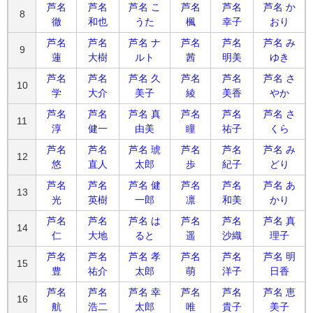
芦名
芦名
芦名 こ
芦名
芦名
芦名 か
8
徹
和也
うた
楓
幸子
おり
芦名
芦名
芦名 ナ
芦名
芦名
芦名 み
9
蓮
大樹
ルト
茜
明美
ゆき
芦名
芦名
芦名 久
芦名
芦名
芦名 さ
10
学
大介
美子
綾
美香
やか
芦名
芦名
芦名 真
芦名
芦名
芦名 さ
11
淳
健一
由美
瞳
祐子
くら
芦名
芦名
芦名 琥
芦名
芦名
芦名 み
12
悠
直人
太郎
歩
紀子
どり
芦名
芦名
芦名 健
芦名
芦名
芦名 あ
13
光
英樹
一郎
凛
和美
かり
芦名
芦名
芦名 は
芦名
芦名
芦名 真
14
仁
大地
ると
遥
沙織
理子
芦名
芦名
芦名 孝
芦名
芦名
芦名 明
15
豊
祐介
太郎
萌
洋子
日香
芦名
芦名
芦名 幸
芦名
芦名
芦名 恵
16
航
浩二
太郎
唯
貴子
美子