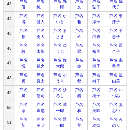
芦名
芦名
芦名 純
芦名
芦名
芦名 佳
43
優
純一
一郎
文
弘子
代子
芦名
芦名
芦名 か
芦名
芦名
芦名 奈
44
博
健人
いと
雅
淳子
津子
芦名
芦名
芦名 ま
芦名
芦名
芦名 千
45
裕
勇人
さき
玲
由香
恵子
芦名
芦名
芦名 ゆ
芦名
芦名
芦名 百
46
敦
太郎
うじ
翠
裕美
合子
芦名
芦名
芦名 倫
芦名
芦名
芦名 由
47
颯
裕之
太郎
鈴
順子
香里
芦名
芦名
芦名 ゆ
芦名
芦名
芦名 亜
48
勇
良太
うき
都
尚子
由美
芦名
芦名
芦名 ひ
芦名
芦名
芦名 い
49
篤
浩司
ろし
奏
桃子
づみ
芦名
芦名
芦名 誠
芦名
芦名
芦名 あ
50
孝
直也
一郎
和
美咲
おい
芦名
芦名
芦名 晋
芦名
芦名
芦名 み
51
新
英明
一郎
菫
玲奈
のり