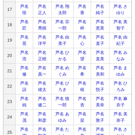
芦名
芦名
芦名 翔
芦名
芦名
芦名 さ
17
悟
正人
太郎
香
純子
ゆり
芦名
芦名
芦名 宗
芦名
芦名
芦名 美
18
匠
秀樹
一郎
梓
恵美
智子
芦名
芦名
芦名 由
芦名
芦名
芦名 由
19
晃
洋平
美子
心
直子
紀子
芦名
芦名
芦名 ひ
芦名
芦名
芦名 み
20
浩
正樹
かる
望
直美
なみ
芦名
芦名
芦名 め
芦名
芦名
芦名 ま
21
修
真一
ぐみ
希
美和
ゆみ
芦名
芦名
芦名 ひ
芦名
芦名
芦名 ひ
22
諒
雄太
ろき
桜
悦子
ろみ
芦名
芦名
芦名 慎
芦名
芦名
芦名 麻
23
純
健二
一郎
杏
美幸
衣子
芦名
芦名
芦名 あ
芦名
芦名
芦名 美
24
茂
和彦
ゆみ
栞
敦子
奈子
芦名
芦名
芦名 た
芦名
芦名
芦名 さ
25