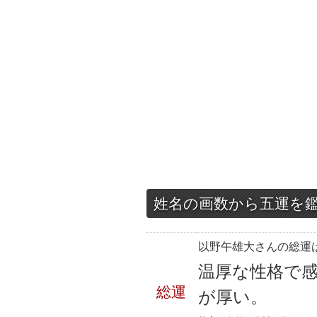
姓名の画数から五運を
以野午雄大さんの総運は
温厚な性格で
総運
が厚い。