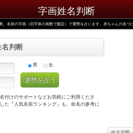
字画姓名判断
断。名前の字画（旧字体の画数で鑑定）で運勢を占います。赤ちゃんの名づ
姓名判断
男
女
名付けのサポートなどお気軽にご利用くださ
した『人気名前ランキング』も、命名の参考に
姓名判断