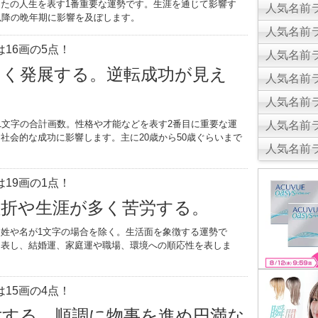
たの人生を表す1番重要な運勢です。生涯を通じて影響す
人気名前ラ
以降の晩年期に影響を及ぼします。
人気名前ラ
16画の5点！
人気名前ラ
きく発展する。逆転成功が見え
人気名前ラ
人気名前ラ
1文字の合計画数。性格や才能などを表す2番目に重要な運
人気名前ラ
社会的な成功に影響します。主に20歳から50歳ぐらいまで
人気名前ラ
。
19画の1点！
挫折や生涯が多く苦労する。
姓や名が1文字の場合を除く。生活面を象徴する運勢で
を表し、結婚運、家庭運や職場、環境への順応性を表しま
15画の4点！
世する。順調に物事を進め円満な