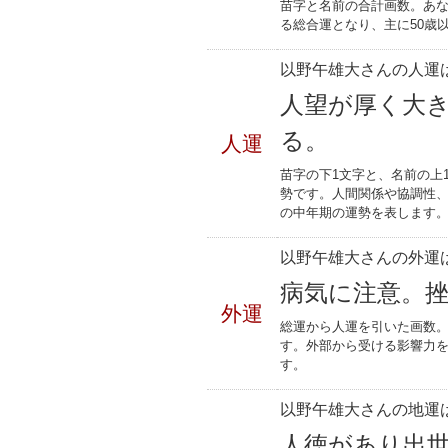
苗字と名前の合計画数。あな
る総合運となり、主に50歳
以野午雄大さんの人運は
人望が厚く大
る。
人運
苗字の下1文字と、名前の上
勢です。人間関係や協調性、
の中年期の運勢を表します
以野午雄大さんの外運は
病気に注意。
外運
総運から人運を引いた画数。
す。外部から受ける影響力
す。
以野午雄大さんの地運は
人徳があり出