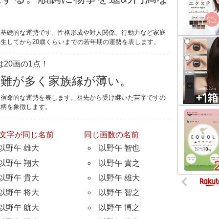
す基礎的な運勢です。性格形成や対人関係、行動力など家庭
生してから20歳くらいまでの若年期の運勢を表します。
20画の1点！
災難が多く家族縁が薄い。
つ宿命的な運勢を表します。祖先から受け継いだ苗字ですの
家柄を象徴します。
文字が同じ名前
同じ画数の名前
以野午 雄大
以野午 智也
以野午 翔大
以野午 貴之
以野午 貴大
以野午 雄大
以野午 将大
以野午 智之
以野午 航大
以野午 博之