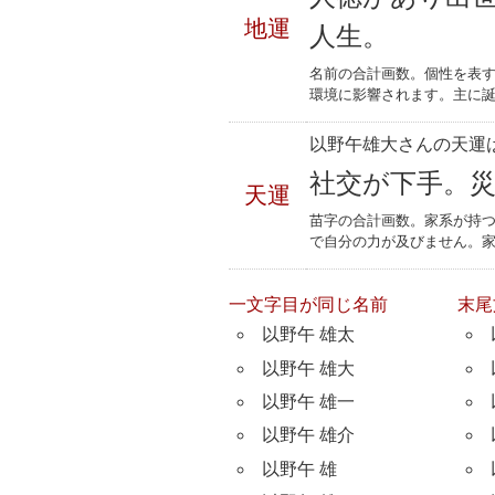
地運
人生。
名前の合計画数。個性を表
環境に影響されます。主に誕
以野午雄大さんの天運は
社交が下手。
天運
苗字の合計画数。家系が持
で自分の力が及びません。
一文字目が同じ名前
末尾
以野午 雄太
以野午 雄大
以野午 雄一
以野午 雄介
以野午 雄