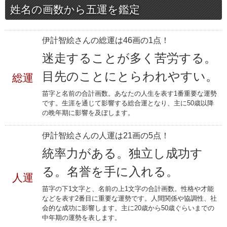
姓名の画数から五運を鑑定
伊計智絵さんの総運は46画の1点！
迷走することが多く苦労する。
目先のことにとらわれやすい。
総運
苗字と名前の合計画数。あなたの人生を表す1番重要な運勢
です。生涯を通じて影響する総合運となり、主に50歳以降
の晩年期に影響を及ぼします。
伊計智絵さんの人運は21画の5点！
統率力がある。独立し成功す
る。名誉を手に入れる。
人運
苗字の下1文字と、名前の上1文字の合計画数。性格や才能
などを表す2番目に重要な運勢です。人間関係や協調性、社
会的な成功に影響します。主に20歳から50歳ぐらいまでの
中年期の運勢を表します。