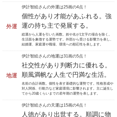
伊計智絵さんの外運は25画の4点！
個性があり才能があふれる。強
運の持ち主で発展する。
外運
総運から人運を引いた画数。姓や名が1文字の場合を除く。
生活面を象徴する運勢です。外部から受ける影響力を表し、
結婚運、家庭運や職場、環境への順応性を表します。
伊計智絵さんの地運は31画の5点！
社交性があり判断力に優れる。
順風満帆な人生で円満な生活。
地運
名前の合計画数。個性を表す基礎的な運勢です。性格形成や
対人関係、行動力など家庭環境に影響されます。主に誕生し
てから20歳くらいまでの若年期の運勢を表します。
伊計智絵さんの天運は15画の4点！
人徳があり出世する。順調に物