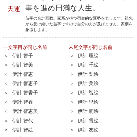
事を進め円満な人生。
天運
苗字の合計画数。家系が持つ宿命的な運勢を表します。祖先
から受け継いだ苗字ですので自分の力が及びません。家柄を
象徴します。
一文字目が同じ名前
末尾文字が同じ名前
伊計 智子
伊計 理絵
伊計 智美
伊計 千絵
伊計 智恵
伊計 梨絵
伊計 智恵子
伊計 美絵
伊計 智香子
伊計 智絵
伊計 智香
伊計 里絵
伊計 智恵美
伊計 萌絵
伊計 智代
伊計 雪絵
伊計 智絵
伊計 友絵