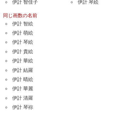
伊計 智佳子
伊計 琴絵
同じ画数の名前
伊計 智絵
伊計 萌絵
伊計 琴絵
伊計 貴絵
伊計 華絵
伊計 結羅
伊計 晴絵
伊計 華麗
伊計 清羅
伊計 琴祢