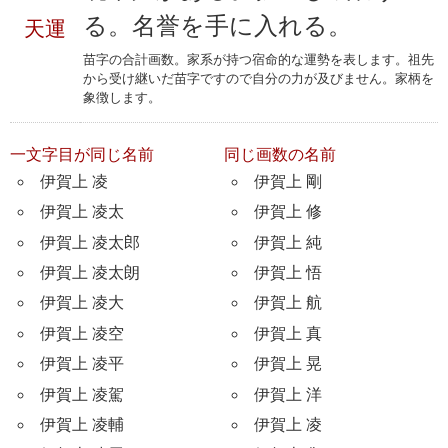
る。名誉を手に入れる。
天運
苗字の合計画数。家系が持つ宿命的な運勢を表します。祖先
から受け継いだ苗字ですので自分の力が及びません。家柄を
象徴します。
一文字目が同じ名前
同じ画数の名前
伊賀上 凌
伊賀上 剛
伊賀上 凌太
伊賀上 修
伊賀上 凌太郎
伊賀上 純
伊賀上 凌太朗
伊賀上 悟
伊賀上 凌大
伊賀上 航
伊賀上 凌空
伊賀上 真
伊賀上 凌平
伊賀上 晃
伊賀上 凌駕
伊賀上 洋
伊賀上 凌輔
伊賀上 凌