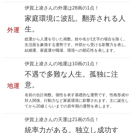
伊賀上凌さんの外運は28画の1点！
家庭環境に波乱。翻弄される人
生。
外運
総運から人運を引いた画数。姓や名が1文字の場合を除く。
生活面を象徴する運勢です。外部から受ける影響力を表し、
結婚運、家庭運や職場、環境への順応性を表します。
伊賀上凌さんの地運は10画の1点！
不遇で多難な人生。孤独に注
意。
地運
名前の合計画数。個性を表す基礎的な運勢です。性格形成や
対人関係、行動力など家庭環境に影響されます。主に誕生し
てから20歳くらいまでの若年期の運勢を表します。
伊賀上凌さんの天運は21画の5点！
統率力がある。独立し成功す