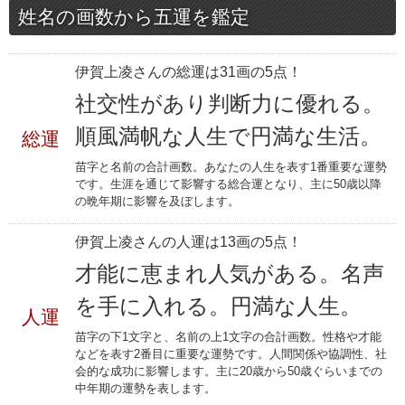
姓名の画数から五運を鑑定
伊賀上凌さんの総運は31画の5点！
社交性があり判断力に優れる。
順風満帆な人生で円満な生活。
総運
苗字と名前の合計画数。あなたの人生を表す1番重要な運勢
です。生涯を通じて影響する総合運となり、主に50歳以降
の晩年期に影響を及ぼします。
伊賀上凌さんの人運は13画の5点！
才能に恵まれ人気がある。名声
を手に入れる。円満な人生。
人運
苗字の下1文字と、名前の上1文字の合計画数。性格や才能
などを表す2番目に重要な運勢です。人間関係や協調性、社
会的な成功に影響します。主に20歳から50歳ぐらいまでの
中年期の運勢を表します。