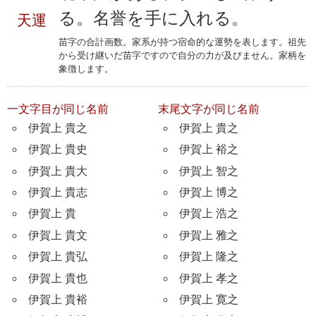
る。名誉を手に入れる。
天運
苗字の合計画数。家系が持つ宿命的な運勢を表します。祖先
から受け継いだ苗字ですので自分の力が及びません。家柄を
象徴します。
一文字目が同じ名前
末尾文字が同じ名前
伊賀上 貴之
伊賀上 貴之
伊賀上 貴史
伊賀上 裕之
伊賀上 貴大
伊賀上 智之
伊賀上 貴志
伊賀上 博之
伊賀上 貴
伊賀上 浩之
伊賀上 貴文
伊賀上 雅之
伊賀上 貴弘
伊賀上 隆之
伊賀上 貴也
伊賀上 孝之
伊賀上 貴裕
伊賀上 寛之