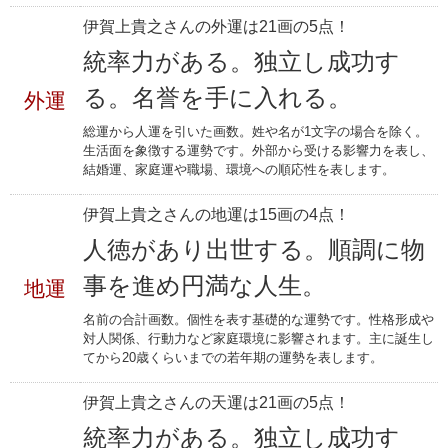
伊賀上貴之さんの外運は21画の5点！
統率力がある。独立し成功す
る。名誉を手に入れる。
外運
総運から人運を引いた画数。姓や名が1文字の場合を除く。
生活面を象徴する運勢です。外部から受ける影響力を表し、
結婚運、家庭運や職場、環境への順応性を表します。
伊賀上貴之さんの地運は15画の4点！
人徳があり出世する。順調に物
事を進め円満な人生。
地運
名前の合計画数。個性を表す基礎的な運勢です。性格形成や
対人関係、行動力など家庭環境に影響されます。主に誕生し
てから20歳くらいまでの若年期の運勢を表します。
伊賀上貴之さんの天運は21画の5点！
統率力がある。独立し成功す