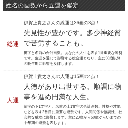
姓名の画数から五運を鑑定
伊賀上貴之さんの総運は36画の3点！
先見性が豊かです。多少神経質
で苦労することも。
総運
苗字と名前の合計画数。あなたの人生を表す1番重要な運勢
です。生涯を通じて影響する総合運となり、主に50歳以降
の晩年期に影響を及ぼします。
伊賀上貴之さんの人運は15画の4点！
人徳があり出世する。順調に物
事を進め円満な人生。
人運
苗字の下1文字と、名前の上1文字の合計画数。性格や才能
などを表す2番目に重要な運勢です。人間関係や協調性、社
会的な成功に影響します。主に20歳から50歳ぐらいまでの
中年期の運勢を表します。