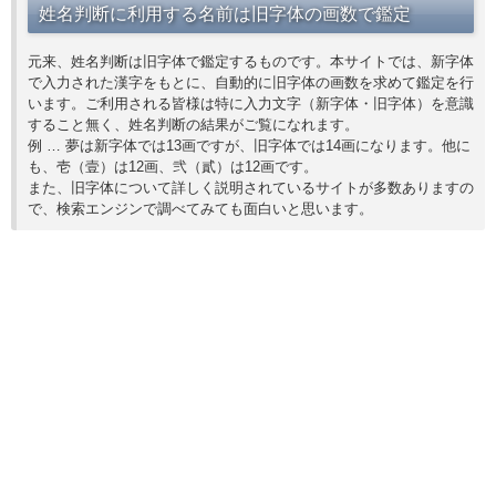
姓名判断に利用する名前は旧字体の画数で鑑定
元来、姓名判断は旧字体で鑑定するものです。本サイトでは、新字体
で入力された漢字をもとに、自動的に旧字体の画数を求めて鑑定を行
います。ご利用される皆様は特に入力文字（新字体・旧字体）を意識
すること無く、姓名判断の結果がご覧になれます。
例 … 夢は新字体では13画ですが、旧字体では14画になります。他に
も、壱（壹）は12画、弐（貳）は12画です。
また、旧字体について詳しく説明されているサイトが多数ありますの
で、検索エンジンで調べてみても面白いと思います。