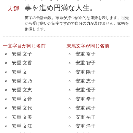
事を進め円満な人生。
天運
苗字の合計画数。家系が持つ宿命的な運勢を表します。祖先
から受け継いだ苗字ですので自分の力が及びません。家柄を
象徴します。
一文字目が同じ名前
末尾文字が同じ名前
安重 文子
安重 裕子
安重 文香
安重 智子
安重 文
安重 陽子
安重 文乃
安重 恵子
安重 文恵
安重 優子
安重 文音
安重 幸子
安重 文代
安重 純子
安重 文美
安重 祐子
安重 文江
安重 洋子