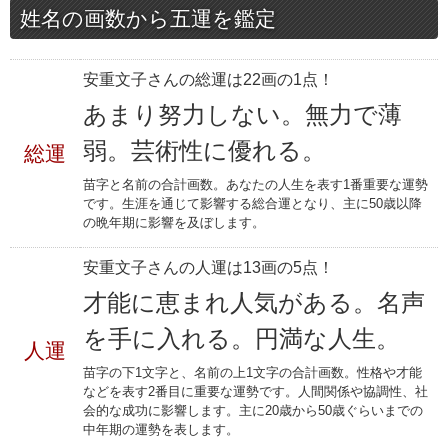
姓名の画数から五運を鑑定
安重文子さんの総運は22画の1点！
あまり努力しない。無力で薄
弱。芸術性に優れる。
総運
苗字と名前の合計画数。あなたの人生を表す1番重要な運勢
です。生涯を通じて影響する総合運となり、主に50歳以降
の晩年期に影響を及ぼします。
安重文子さんの人運は13画の5点！
才能に恵まれ人気がある。名声
を手に入れる。円満な人生。
人運
苗字の下1文字と、名前の上1文字の合計画数。性格や才能
などを表す2番目に重要な運勢です。人間関係や協調性、社
会的な成功に影響します。主に20歳から50歳ぐらいまでの
中年期の運勢を表します。