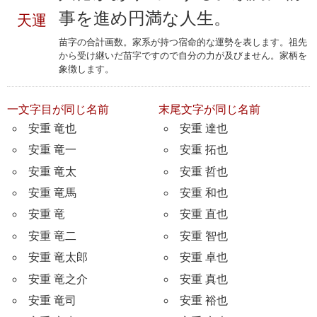
事を進め円満な人生。
天運
苗字の合計画数。家系が持つ宿命的な運勢を表します。祖先
から受け継いだ苗字ですので自分の力が及びません。家柄を
象徴します。
一文字目が同じ名前
末尾文字が同じ名前
安重 竜也
安重 達也
安重 竜一
安重 拓也
安重 竜太
安重 哲也
安重 竜馬
安重 和也
安重 竜
安重 直也
安重 竜二
安重 智也
安重 竜太郎
安重 卓也
安重 竜之介
安重 真也
安重 竜司
安重 裕也