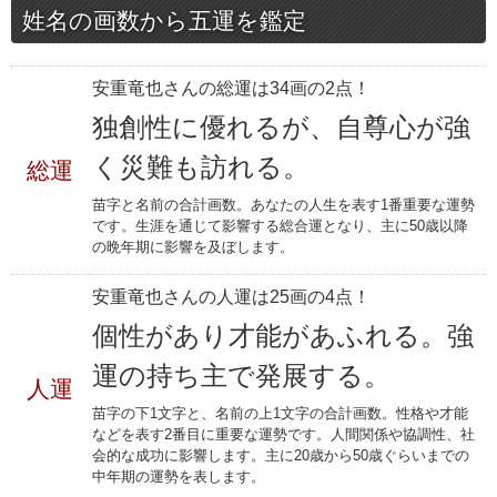
姓名の画数から五運を鑑定
安重竜也さんの総運は34画の2点！
独創性に優れるが、自尊心が強
く災難も訪れる。
総運
苗字と名前の合計画数。あなたの人生を表す1番重要な運勢
です。生涯を通じて影響する総合運となり、主に50歳以降
の晩年期に影響を及ぼします。
安重竜也さんの人運は25画の4点！
個性があり才能があふれる。強
運の持ち主で発展する。
人運
苗字の下1文字と、名前の上1文字の合計画数。性格や才能
などを表す2番目に重要な運勢です。人間関係や協調性、社
会的な成功に影響します。主に20歳から50歳ぐらいまでの
中年期の運勢を表します。