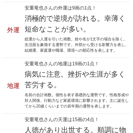
安重竜也さんの外運は9画の1点！
消極的で逆境が訪れる。幸薄く
短命なことが多い。
外運
総運から人運を引いた画数。姓や名が1文字の場合を除く。
生活面を象徴する運勢です。外部から受ける影響力を表し、
結婚運、家庭運や職場、環境への順応性を表します。
安重竜也さんの地運は19画の1点！
病気に注意。挫折や生涯が多く
苦労する。
地運
名前の合計画数。個性を表す基礎的な運勢です。性格形成や
対人関係、行動力など家庭環境に影響されます。主に誕生し
てから20歳くらいまでの若年期の運勢を表します。
安重竜也さんの天運は15画の4点！
人徳があり出世する。順調に物