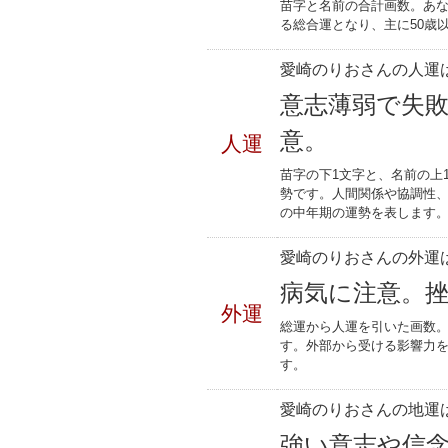
苗字と名前の合計画数。あな
る総合運となり、主に50歳
愛崎のりおさんの人運は
意志薄弱で失
意。
人運
苗字の下1文字と、名前の上
勢です。人間関係や協調性、
の中年期の運勢を表します
愛崎のりおさんの外運は
病気に注意。
外運
総運から人運を引いた画数。
す。外部から受ける影響力
す。
愛崎のりおさんの地運は
強い意志や信