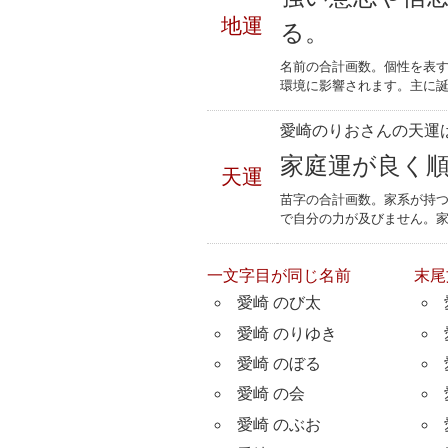
地運
る。
名前の合計画数。個性を表
環境に影響されます。主に誕
愛崎のりおさんの天運は
家庭運が良く
天運
苗字の合計画数。家系が持
で自分の力が及びません。
一文字目が同じ名前
末尾
愛崎 のび太
愛崎 のりゆき
愛崎 のぼる
愛崎 の会
愛崎 のぶお