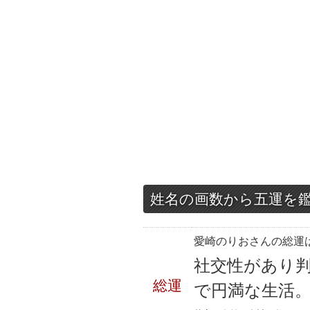
姓名の画数から五運を
愛崎のりおさんの総運は
社交性があり
総運
で円満な生活