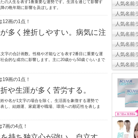
たの人生を表す1番重要な運勢です。生涯を通じて影響す
人気名前ラ
以降の晩年期に影響を及ぼします。
人気名前ラ
12画の1点！
人気名前ラ
敗が多く挫折しやすい。病気に注
人気名前ラ
人気名前ラ
1文字の合計画数。性格や才能などを表す2番目に重要な運
人気名前ラ
社会的な成功に影響します。主に20歳から50歳ぐらいまで
人気名前ラ
。
19画の1点！
挫折や生涯が多く苦労する。
姓や名が1文字の場合を除く。生活面を象徴する運勢で
を表し、結婚運、家庭運や職場、環境への順応性を表しま
7画の4点！
念を持ち独立心が強い。自立す