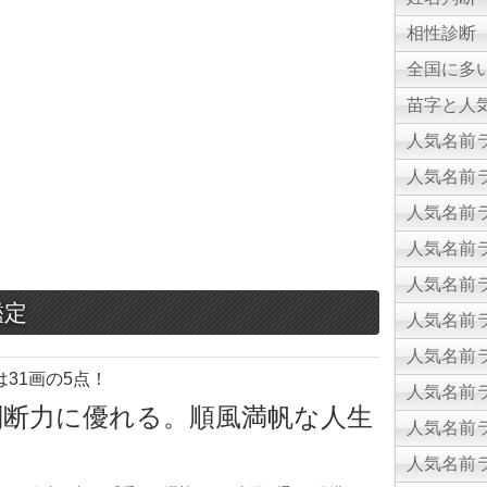
相性診断
全国に多
苗字と人気
人気名前ラ
人気名前ラ
人気名前ラ
人気名前ラ
人気名前ラ
鑑定
人気名前ラ
人気名前ラ
31画の5点！
人気名前ラ
判断力に優れる。順風満帆な人生
人気名前ラ
。
人気名前ラ