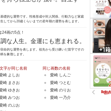
す基礎的な運勢です。性格形成や対人関係、行動力など家庭
生してから20歳くらいまでの若年期の運勢を表します。
24画の5点！
順調な人生。金運にも恵まれる。
つ宿命的な運勢を表します。祖先から受け継いだ苗字ですの
家柄を象徴します。
文字が同じ名前
同じ画数の名前
愛崎 よしお
愛崎 しんご
愛崎 まさお
愛崎 つとむ
愛崎 ゆきお
愛崎 のりお
愛崎 みつお
愛崎 一乃介
愛崎 のぶお