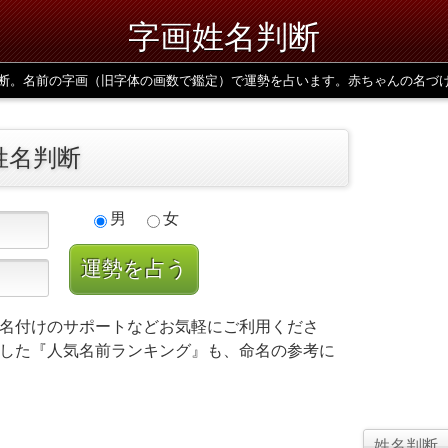
字画姓名判断
断。名前の字画（旧字体の画数で鑑定）で運勢を占います。赤ちゃんの名づ
姓名判断
男
女
名付けのサポートなどお気軽にご利用くださ
した『人気名前ランキング』も、命名の参考に
姓名判断