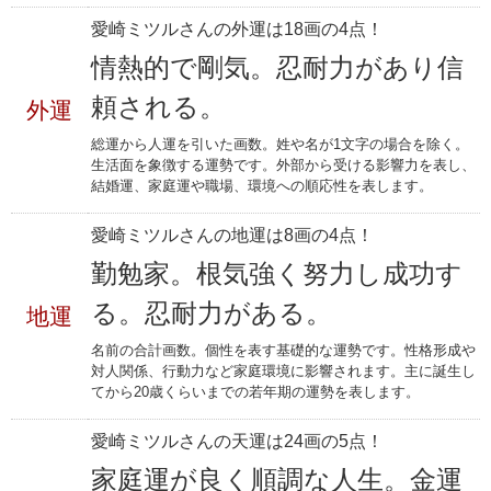
愛崎ミツルさんの外運は18画の4点！
情熱的で剛気。忍耐力があり信
頼される。
外運
総運から人運を引いた画数。姓や名が1文字の場合を除く。
生活面を象徴する運勢です。外部から受ける影響力を表し、
結婚運、家庭運や職場、環境への順応性を表します。
愛崎ミツルさんの地運は8画の4点！
勤勉家。根気強く努力し成功す
る。忍耐力がある。
地運
名前の合計画数。個性を表す基礎的な運勢です。性格形成や
対人関係、行動力など家庭環境に影響されます。主に誕生し
てから20歳くらいまでの若年期の運勢を表します。
愛崎ミツルさんの天運は24画の5点！
家庭運が良く順調な人生。金運