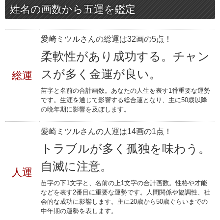
姓名の画数から五運を鑑定
愛崎ミツルさんの総運は32画の5点！
柔軟性があり成功する。チャン
スが多く金運が良い。
総運
苗字と名前の合計画数。あなたの人生を表す1番重要な運勢
です。生涯を通じて影響する総合運となり、主に50歳以降
の晩年期に影響を及ぼします。
愛崎ミツルさんの人運は14画の1点！
トラブルが多く孤独を味わう。
自滅に注意。
人運
苗字の下1文字と、名前の上1文字の合計画数。性格や才能
などを表す2番目に重要な運勢です。人間関係や協調性、社
会的な成功に影響します。主に20歳から50歳ぐらいまでの
中年期の運勢を表します。