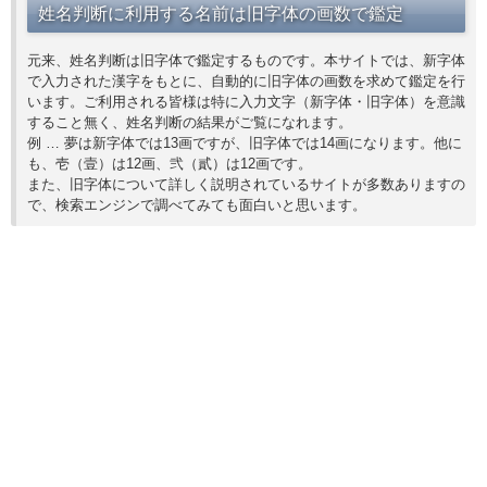
姓名判断に利用する名前は旧字体の画数で鑑定
元来、姓名判断は旧字体で鑑定するものです。本サイトでは、新字体
で入力された漢字をもとに、自動的に旧字体の画数を求めて鑑定を行
います。ご利用される皆様は特に入力文字（新字体・旧字体）を意識
すること無く、姓名判断の結果がご覧になれます。
例 … 夢は新字体では13画ですが、旧字体では14画になります。他に
も、壱（壹）は12画、弐（貳）は12画です。
また、旧字体について詳しく説明されているサイトが多数ありますの
で、検索エンジンで調べてみても面白いと思います。