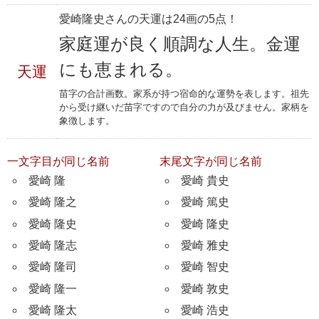
愛崎隆史さんの天運は24画の5点！
家庭運が良く順調な人生。金運
にも恵まれる。
天運
苗字の合計画数。家系が持つ宿命的な運勢を表します。祖先
から受け継いだ苗字ですので自分の力が及びません。家柄を
象徴します。
一文字目が同じ名前
末尾文字が同じ名前
愛崎 隆
愛崎 貴史
愛崎 隆之
愛崎 篤史
愛崎 隆史
愛崎 隆史
愛崎 隆志
愛崎 雅史
愛崎 隆司
愛崎 智史
愛崎 隆一
愛崎 敦史
愛崎 隆太
愛崎 浩史