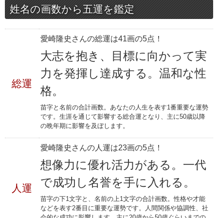
姓名の画数から五運を鑑定
愛崎隆史さんの総運は41画の5点！
大志を抱き、目標に向かって実
力を発揮し達成する。温和な性
総運
格。
苗字と名前の合計画数。あなたの人生を表す1番重要な運勢
です。生涯を通じて影響する総合運となり、主に50歳以降
の晩年期に影響を及ぼします。
愛崎隆史さんの人運は23画の5点！
想像力に優れ活力がある。一代
で成功し名誉を手に入れる。
人運
苗字の下1文字と、名前の上1文字の合計画数。性格や才能
などを表す2番目に重要な運勢です。人間関係や協調性、社
会的な成功に影響します。主に20歳から50歳ぐらいまでの