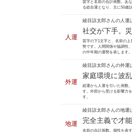
苗字と名前の合計画数。あな
る総合運となり、主に50歳
綾目諒太郎さんの人運は
社交が下手。
人運
苗字の下1文字と、名前の上
勢です。人間関係や協調性、
の中年期の運勢を表します
綾目諒太郎さんの外運は
家庭環境に波
外運
総運から人運を引いた画数。
す。外部から受ける影響力
す。
綾目諒太郎さんの地運は
完全主義で才
地運
名前の合計画数。個性を表