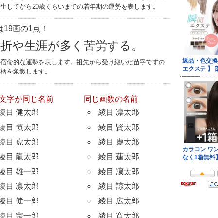
生してから20歳くらいまでの若年期の運勢を表します。
19画の1点！
挫折や生涯が多く苦労する。
つ宿命的な運勢を表します。祖先から受け継いだ苗字ですの
家柄を象徴します。
文字が同じ名前
同じ画数の名前
綾目 健太郎
綾目 凛太郎
綾目 慎太郎
綾目 賢太郎
綾目 虎太郎
綾目 慶太郎
綾目 龍太郎
綾目 蓮太郎
綾目 雄一郎
綾目 凜太郎
綾目 凛太郎
綾目 諒太郎
綾目 健一郎
綾目 広太郎
綾目 宗一郎
綾目 寛太郎