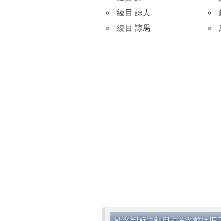
綾目 諒人
綾目 諒馬
姓名判断に利用する名前は旧