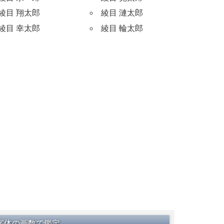
綾目 翔太郎
綾目 漣太郎
綾目 幸太郎
綾目 輪太郎
字体の画数で鑑定