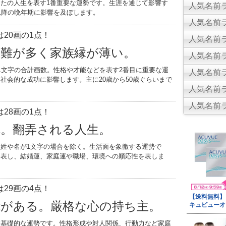
たの人生を表す1番重要な運勢です。生涯を通じて影響す
人気名前ラ
以降の晩年期に影響を及ぼします。
人気名前ラ
20画の1点！
人気名前ラ
災難が多く家族縁が薄い。
人気名前ラ
1文字の合計画数。性格や才能などを表す2番目に重要な運
人気名前ラ
社会的な成功に影響します。主に20歳から50歳ぐらいまで
人気名前ラ
。
人気名前ラ
28画の1点！
乱。翻弄される人生。
姓や名が1文字の場合を除く。生活面を象徴する運勢で
を表し、結婚運、家庭運や職場、環境への順応性を表しま
29画の4点！
能がある。厳格な心の持ち主。
す基礎的な運勢です。性格形成や対人関係、行動力など家庭