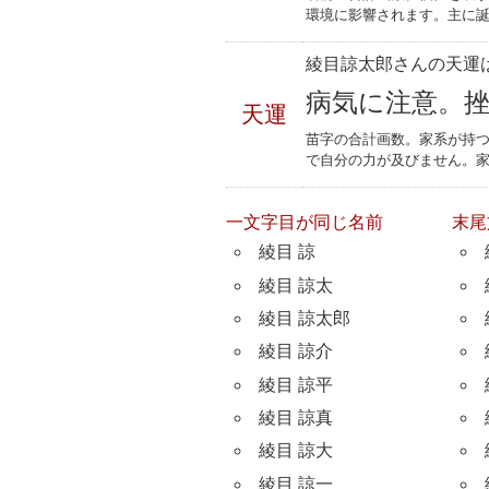
環境に影響されます。主に誕
綾目諒太郎さんの天運は
病気に注意。
天運
苗字の合計画数。家系が持
で自分の力が及びません。
一文字目が同じ名前
末尾
綾目 諒
綾目 諒太
綾目 諒太郎
綾目 諒介
綾目 諒平
綾目 諒真
綾目 諒大
綾目 諒一