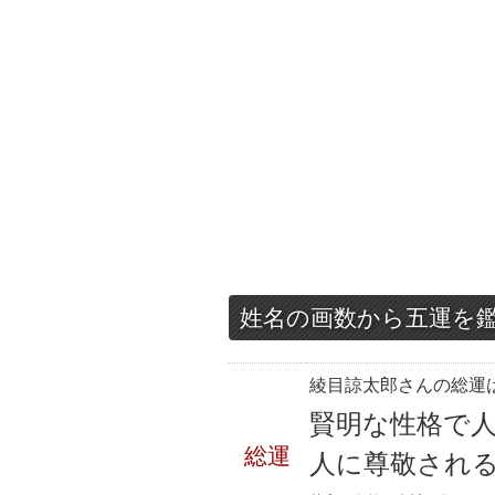
姓名の画数から五運を
綾目諒太郎さんの総運は
賢明な性格で
総運
人に尊敬され