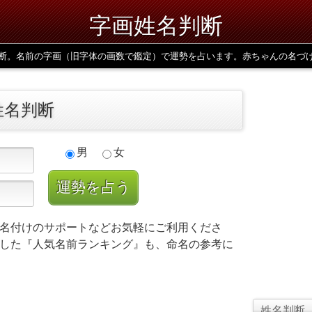
字画姓名判断
断。名前の字画（旧字体の画数で鑑定）で運勢を占います。赤ちゃんの名づ
姓名判断
男
女
名付けのサポートなどお気軽にご利用くださ
した『人気名前ランキング』も、命名の参考に
姓名判断