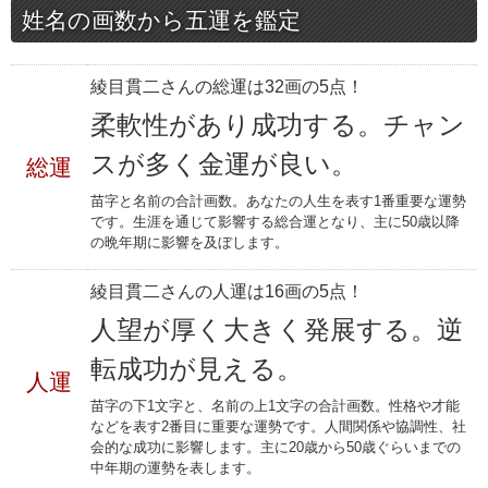
姓名の画数から五運を鑑定
綾目貫二さんの総運は32画の5点！
柔軟性があり成功する。チャン
スが多く金運が良い。
総運
苗字と名前の合計画数。あなたの人生を表す1番重要な運勢
です。生涯を通じて影響する総合運となり、主に50歳以降
の晩年期に影響を及ぼします。
綾目貫二さんの人運は16画の5点！
人望が厚く大きく発展する。逆
転成功が見える。
人運
苗字の下1文字と、名前の上1文字の合計画数。性格や才能
などを表す2番目に重要な運勢です。人間関係や協調性、社
会的な成功に影響します。主に20歳から50歳ぐらいまでの
中年期の運勢を表します。