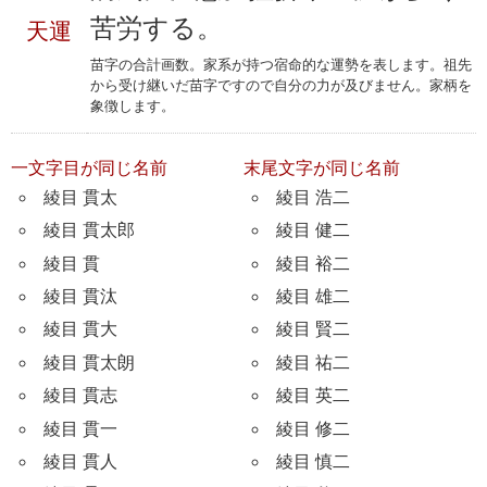
苦労する。
天運
苗字の合計画数。家系が持つ宿命的な運勢を表します。祖先
から受け継いだ苗字ですので自分の力が及びません。家柄を
象徴します。
一文字目が同じ名前
末尾文字が同じ名前
綾目 貫太
綾目 浩二
綾目 貫太郎
綾目 健二
綾目 貫
綾目 裕二
綾目 貫汰
綾目 雄二
綾目 貫大
綾目 賢二
綾目 貫太朗
綾目 祐二
綾目 貫志
綾目 英二
綾目 貫一
綾目 修二
綾目 貫人
綾目 慎二