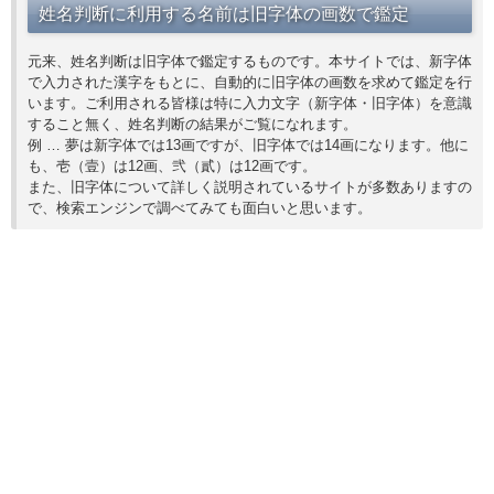
姓名判断に利用する名前は旧字体の画数で鑑定
元来、姓名判断は旧字体で鑑定するものです。本サイトでは、新字体
で入力された漢字をもとに、自動的に旧字体の画数を求めて鑑定を行
います。ご利用される皆様は特に入力文字（新字体・旧字体）を意識
すること無く、姓名判断の結果がご覧になれます。
例 … 夢は新字体では13画ですが、旧字体では14画になります。他に
も、壱（壹）は12画、弐（貳）は12画です。
また、旧字体について詳しく説明されているサイトが多数ありますの
で、検索エンジンで調べてみても面白いと思います。