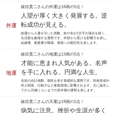
綾目貫二さんの外運は16画の5点！
人望が厚く大きく発展する。逆
転成功が見える。
外運
総運から人運を引いた画数。姓や名が1文字の場合を除く。
生活面を象徴する運勢です。外部から受ける影響力を表し、
結婚運、家庭運や職場、環境への順応性を表します。
綾目貫二さんの地運は13画の5点！
才能に恵まれ人気がある。名声
を手に入れる。円満な人生。
地運
名前の合計画数。個性を表す基礎的な運勢です。性格形成や
対人関係、行動力など家庭環境に影響されます。主に誕生し
てから20歳くらいまでの若年期の運勢を表します。
綾目貫二さんの天運は19画の1点！
病気に注意。挫折や生涯が多く