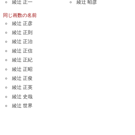
綾辻 正一
綾辻 昭彦
同じ画数の名前
綾辻 正彦
綾辻 正則
綾辻 正治
綾辻 正信
綾辻 正紀
綾辻 正昭
綾辻 正俊
綾辻 正英
綾辻 史哉
綾辻 世界