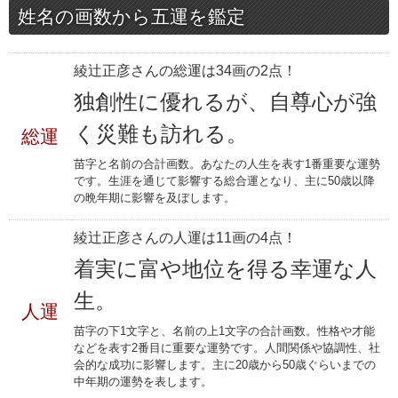
姓名の画数から五運を鑑定
綾辻正彦さんの総運は34画の2点！
独創性に優れるが、自尊心が強
く災難も訪れる。
総運
苗字と名前の合計画数。あなたの人生を表す1番重要な運勢
です。生涯を通じて影響する総合運となり、主に50歳以降
の晩年期に影響を及ぼします。
綾辻正彦さんの人運は11画の4点！
着実に富や地位を得る幸運な人
生。
人運
苗字の下1文字と、名前の上1文字の合計画数。性格や才能
などを表す2番目に重要な運勢です。人間関係や協調性、社
会的な成功に影響します。主に20歳から50歳ぐらいまでの
中年期の運勢を表します。