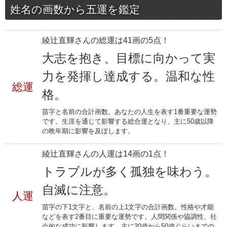
姓名の画数から五運を鑑定
綾辻直輝さんの総運は41画の5点！
大志を抱き、目標に向かって実
力を発揮し達成する。温和な性
総運
格。
苗字と名前の合計画数。あなたの人生を表す1番重要な運勢
です。生涯を通じて影響する総合運となり、主に50歳以降
の晩年期に影響を及ぼします。
綾辻直輝さんの人運は14画の1点！
トラブルが多く孤独を味わう。
自滅に注意。
人運
苗字の下1文字と、名前の上1文字の合計画数。性格や才能
などを表す2番目に重要な運勢です。人間関係や協調性、社
会的な成功に影響します。主に20歳から50歳ぐらいまでの