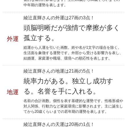
中年期の運勢を表します。
綾辻直輝さんの外運は27画の3点！
頭脳明晰だが強情で摩擦が多く
孤立する。
外運
総運から人運を引いた画数。姓や名が1文字の場合を除く。
生活面を象徴する運勢です。外部から受ける影響力を表し、
結婚運、家庭運や職場、環境への順応性を表します。
綾辻直輝さんの地運は21画の5点！
統率力がある。独立し成功す
る。名誉を手に入れる。
地運
名前の合計画数。個性を表す基礎的な運勢です。性格形成や
対人関係、行動力など家庭環境に影響されます。主に誕生し
てから20歳くらいまでの若年期の運勢を表します。
綾辻直輝さんの天運は20画の1点！