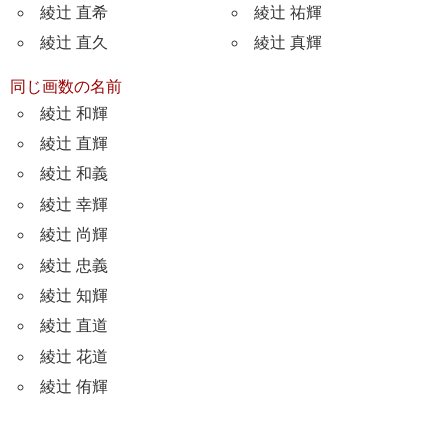
綾辻 直希
綾辻 祐輝
綾辻 直久
綾辻 真輝
同じ画数の名前
綾辻 和輝
綾辻 直輝
綾辻 和義
綾辻 幸輝
綾辻 尚輝
綾辻 忠義
綾辻 知輝
綾辻 直道
綾辻 花道
綾辻 侑輝