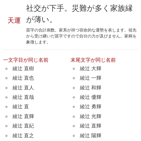
社交が下手。災難が多く家族縁
が薄い。
天運
苗字の合計画数。家系が持つ宿命的な運勢を表します。祖先
から受け継いだ苗字ですので自分の力が及びません。家柄を
象徴します。
一文字目が同じ名前
末尾文字が同じ名前
綾辻 直樹
綾辻 大輝
綾辻 直也
綾辻 一輝
綾辻 直人
綾辻 和輝
綾辻 直哉
綾辻 優輝
綾辻 直
綾辻 勇輝
綾辻 直輝
綾辻 光輝
綾辻 直紀
綾辻 直輝
綾辻 直之
綾辻 陽輝