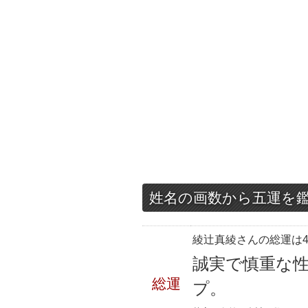
姓名の画数から五運を
綾辻真綾さんの総運は4
誠実で慎重な
総運
プ。