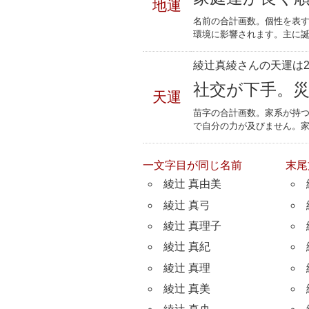
地運
名前の合計画数。個性を表
環境に影響されます。主に誕
綾辻真綾さんの天運は2
社交が下手。
天運
苗字の合計画数。家系が持
で自分の力が及びません。
一文字目が同じ名前
末尾
綾辻 真由美
綾辻 真弓
綾辻 真理子
綾辻 真紀
綾辻 真理
綾辻 真美