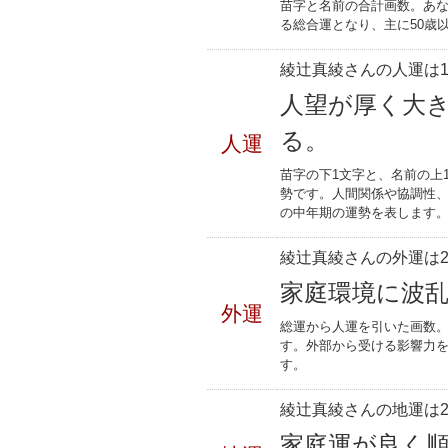
苗字と名前の合計画数。あな
る総合運となり、主に50歳
綾辻真綾さんの人運は1
人望が厚く大
る。
人運
苗字の下1文字と、名前の上
勢です。人間関係や協調性、
の中年期の運勢を表します
綾辻真綾さんの外運は2
家庭環境に波
外運
総運から人運を引いた画数。
す。外部から受ける影響力
す。
綾辻真綾さんの地運は2
家庭運が良く