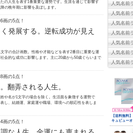
たの人生を表す1番重要な運勢です。生涯を通じて影響す
人気名前ラ
以降の晩年期に影響を及ぼします。
人気名前ラ
6画の5点！
人気名前ラ
きく発展する。逆転成功が見え
人気名前ラ
人気名前ラ
1文字の合計画数。性格や才能などを表す2番目に重要な運
人気名前ラ
社会的な成功に影響します。主に20歳から50歳ぐらいまで
人気名前ラ
。
8画の1点！
乱。翻弄される人生。
姓や名が1文字の場合を除く。生活面を象徴する運勢で
を表し、結婚運、家庭運や職場、環境への順応性を表しま
4画の5点！
順調な人生。金運にも恵まれる。