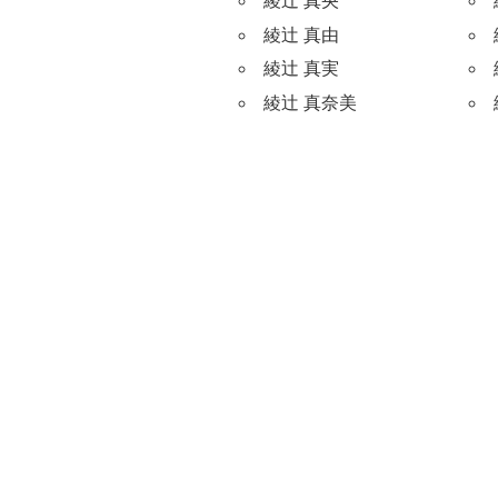
綾辻 真央
綾辻 真由
綾辻 真実
綾辻 真奈美