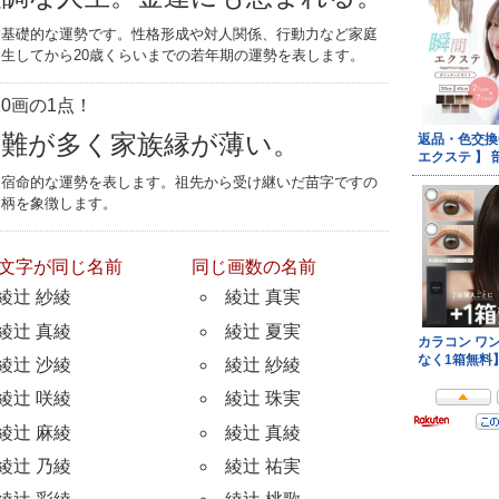
す基礎的な運勢です。性格形成や対人関係、行動力など家庭
生してから20歳くらいまでの若年期の運勢を表します。
0画の1点！
災難が多く家族縁が薄い。
つ宿命的な運勢を表します。祖先から受け継いだ苗字ですの
家柄を象徴します。
文字が同じ名前
同じ画数の名前
綾辻 紗綾
綾辻 真実
綾辻 真綾
綾辻 夏実
綾辻 沙綾
綾辻 紗綾
綾辻 咲綾
綾辻 珠実
綾辻 麻綾
綾辻 真綾
綾辻 乃綾
綾辻 祐実