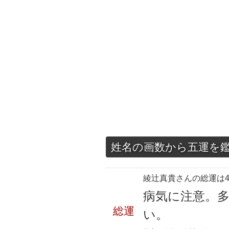
姓名の画数から五運を
綾辻真貴さんの総運は4
病気に注意。
総運
い。