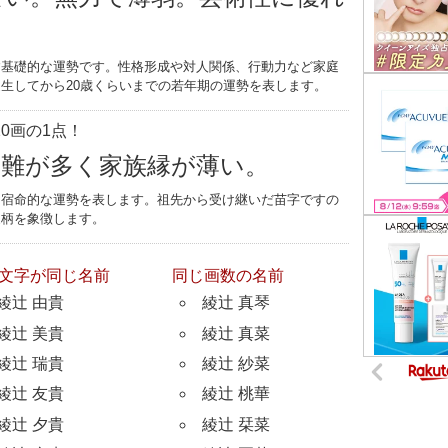
す基礎的な運勢です。性格形成や対人関係、行動力など家庭
生してから20歳くらいまでの若年期の運勢を表します。
0画の1点！
災難が多く家族縁が薄い。
つ宿命的な運勢を表します。祖先から受け継いだ苗字ですの
家柄を象徴します。
文字が同じ名前
同じ画数の名前
綾辻 由貴
綾辻 真琴
綾辻 美貴
綾辻 真菜
綾辻 瑞貴
綾辻 紗菜
綾辻 友貴
綾辻 桃華
綾辻 夕貴
綾辻 栞菜