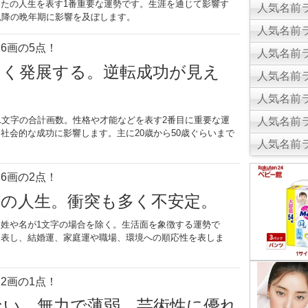
たの人生を表す1番重要な運勢です。生涯を通じて影響す
人気名前ラ
以降の晩年期に影響を及ぼします。
人気名前ラ
6画の5点！
人気名前ラ
きく発展する。逆転成功が見え
人気名前ラ
人気名前ラ
1文字の合計画数。性格や才能などを表す2番目に重要な運
人気名前ラ
社会的な成功に影響します。主に20歳から50歳ぐらいまで
人気名前ラ
。
6画の2点！
乱の人生。衝突も多く不安定。
姓や名が1文字の場合を除く。生活面を象徴する運勢で
を表し、結婚運、家庭運や職場、環境への順応性を表しま
2画の1点！
ない。無力で薄弱。芸術性に優れ