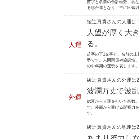
苗字と名前の合計画数。あな
る総合運となり、主に50歳
綾辻真貴さんの人運は1
人望が厚く大
る。
人運
苗字の下1文字と、名前の上
勢です。人間関係や協調性、
の中年期の運勢を表します
綾辻真貴さんの外運は2
波瀾万丈で波
外運
総運から人運を引いた画数。
す。外部から受ける影響力
す。
綾辻真貴さんの地運は2
あまり努力し