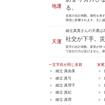
地運
る。
名前の合計画数。個性を表
環境に影響されます。主に誕
綾辻真貴さんの天運は2
社交が下手。
天運
苗字の合計画数。家系が持
で自分の力が及びません。
一文字目が同じ名前
末尾
綾辻 真由美
綾辻 真弓
綾辻 真理子
綾辻 真紀
綾辻 真理