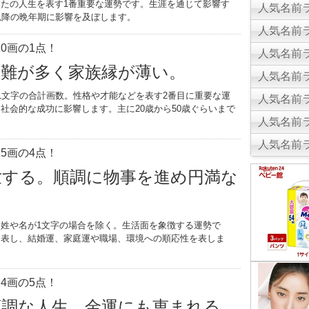
たの人生を表す1番重要な運勢です。生涯を通じて影響す
人気名前ラ
以降の晩年期に影響を及ぼします。
人気名前ラ
0画の1点！
人気名前ラ
災難が多く家族縁が薄い。
人気名前ラ
1文字の合計画数。性格や才能などを表す2番目に重要な運
人気名前ラ
社会的な成功に影響します。主に20歳から50歳ぐらいまで
人気名前ラ
。
人気名前ラ
5画の4点！
世する。順調に物事を進め円満な
姓や名が1文字の場合を除く。生活面を象徴する運勢で
を表し、結婚運、家庭運や職場、環境への順応性を表しま
4画の5点！
順調な人生。金運にも恵まれる。