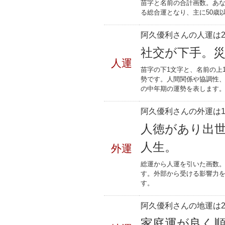
苗字と名前の合計画数。あな
る総合運となり、主に50歳
阿久優利さんの人運は2
社交が下手。
人運
苗字の下1文字と、名前の上
勢です。人間関係や協調性、
の中年期の運勢を表します
阿久優利さんの外運は1
人徳があり出
人生。
外運
総運から人運を引いた画数。
す。外部から受ける影響力
す。
阿久優利さんの地運は2
家庭運が良く