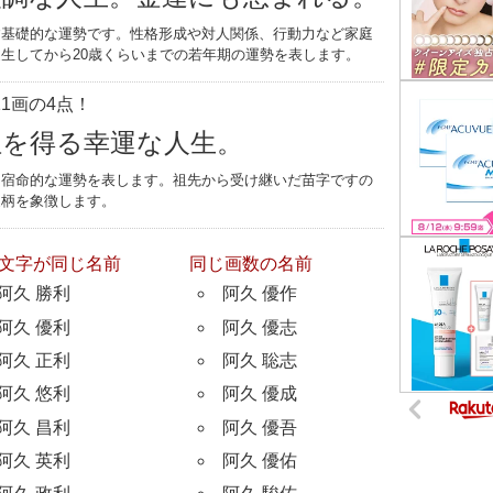
す基礎的な運勢です。性格形成や対人関係、行動力など家庭
生してから20歳くらいまでの若年期の運勢を表します。
1画の4点！
位を得る幸運な人生。
つ宿命的な運勢を表します。祖先から受け継いだ苗字ですの
家柄を象徴します。
文字が同じ名前
同じ画数の名前
阿久 勝利
阿久 優作
阿久 優利
阿久 優志
阿久 正利
阿久 聡志
阿久 悠利
阿久 優成
阿久 昌利
阿久 優吾
阿久 英利
阿久 優佑