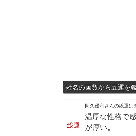
姓名の画数から五運を
阿久優利さんの総運は3
温厚な性格で
総運
が厚い。