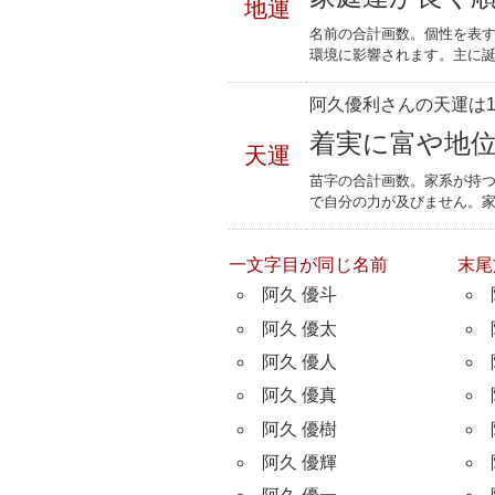
地運
名前の合計画数。個性を表
環境に影響されます。主に誕
阿久優利さんの天運は1
着実に富や地
天運
苗字の合計画数。家系が持
で自分の力が及びません。
一文字目が同じ名前
末尾
阿久 優斗
阿久 優太
阿久 優人
阿久 優真
阿久 優樹
阿久 優輝