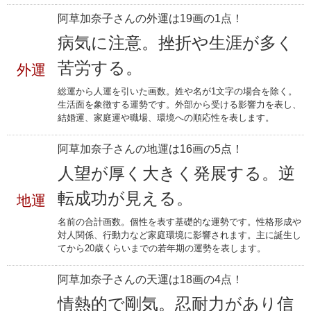
阿草加奈子さんの外運は19画の1点！
病気に注意。挫折や生涯が多く
苦労する。
外運
総運から人運を引いた画数。姓や名が1文字の場合を除く。
生活面を象徴する運勢です。外部から受ける影響力を表し、
結婚運、家庭運や職場、環境への順応性を表します。
阿草加奈子さんの地運は16画の5点！
人望が厚く大きく発展する。逆
転成功が見える。
地運
名前の合計画数。個性を表す基礎的な運勢です。性格形成や
対人関係、行動力など家庭環境に影響されます。主に誕生し
てから20歳くらいまでの若年期の運勢を表します。
阿草加奈子さんの天運は18画の4点！
情熱的で剛気。忍耐力があり信