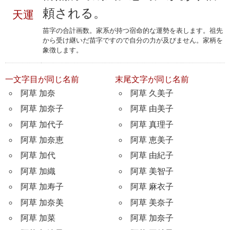
頼される。
天運
苗字の合計画数。家系が持つ宿命的な運勢を表します。祖先
から受け継いだ苗字ですので自分の力が及びません。家柄を
象徴します。
一文字目が同じ名前
末尾文字が同じ名前
阿草 加奈
阿草 久美子
阿草 加奈子
阿草 由美子
阿草 加代子
阿草 真理子
阿草 加奈恵
阿草 恵美子
阿草 加代
阿草 由紀子
阿草 加織
阿草 美智子
阿草 加寿子
阿草 麻衣子
阿草 加奈美
阿草 美奈子
阿草 加菜
阿草 加奈子