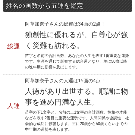
姓名の画数から五運を鑑定
阿草加奈子さんの総運は34画の2点！
独創性に優れるが、自尊心が強
く災難も訪れる。
総運
苗字と名前の合計画数。あなたの人生を表す1番重要な運勢
です。生涯を通じて影響する総合運となり、主に50歳以降
の晩年期に影響を及ぼします。
阿草加奈子さんの人運は15画の4点！
人徳があり出世する。順調に物
事を進め円満な人生。
人運
苗字の下1文字と、名前の上1文字の合計画数。性格や才能
などを表す2番目に重要な運勢です。人間関係や協調性、社
会的な成功に影響します。主に20歳から50歳ぐらいまでの
中年期の運勢を表します。