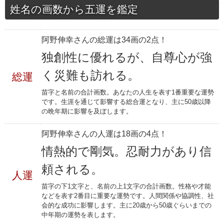
姓名の画数から五運を鑑定
阿野伸幸さんの総運は34画の2点！
独創性に優れるが、自尊心が強
く災難も訪れる。
総運
苗字と名前の合計画数。あなたの人生を表す1番重要な運勢
です。生涯を通じて影響する総合運となり、主に50歳以降
の晩年期に影響を及ぼします。
阿野伸幸さんの人運は18画の4点！
情熱的で剛気。忍耐力があり信
頼される。
人運
苗字の下1文字と、名前の上1文字の合計画数。性格や才能
などを表す2番目に重要な運勢です。人間関係や協調性、社
会的な成功に影響します。主に20歳から50歳ぐらいまでの
中年期の運勢を表します。