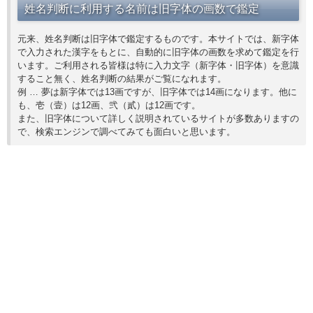
姓名判断に利用する名前は旧字体の画数で鑑定
元来、姓名判断は旧字体で鑑定するものです。本サイトでは、新字体
で入力された漢字をもとに、自動的に旧字体の画数を求めて鑑定を行
います。ご利用される皆様は特に入力文字（新字体・旧字体）を意識
すること無く、姓名判断の結果がご覧になれます。
例 … 夢は新字体では13画ですが、旧字体では14画になります。他に
も、壱（壹）は12画、弐（貳）は12画です。
また、旧字体について詳しく説明されているサイトが多数ありますの
で、検索エンジンで調べてみても面白いと思います。