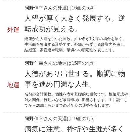
阿野伸幸さんの外運は16画の5点！
人望が厚く大きく発展する。逆
転成功が見える。
外運
総運から人運を引いた画数。姓や名が1文字の場合を除く。
生活面を象徴する運勢です。外部から受ける影響力を表し、
結婚運、家庭運や職場、環境への順応性を表します。
阿野伸幸さんの地運は15画の4点！
人徳があり出世する。順調に物
事を進め円満な人生。
地運
名前の合計画数。個性を表す基礎的な運勢です。性格形成や
対人関係、行動力など家庭環境に影響されます。主に誕生し
てから20歳くらいまでの若年期の運勢を表します。
阿野伸幸さんの天運は19画の1点！
病気に注意。挫折や生涯が多く