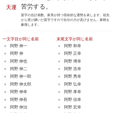
苦労する。
天運
苗字の合計画数。家系が持つ宿命的な運勢を表します。祖先
から受け継いだ苗字ですので自分の力が及びません。家柄を
象徴します。
一文字目が同じ名前
末尾文字が同じ名前
阿野 伸一
阿野 和幸
阿野 伸
阿野 正幸
阿野 伸也
阿野 博幸
阿野 伸二
阿野 浩幸
阿野 伸一郎
阿野 秀幸
阿野 伸太郎
阿野 弘幸
阿野 伸幸
阿野 孝幸
阿野 伸吾
阿野 信幸
阿野 伸治
阿野 宏幸