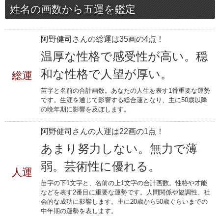
姓名の画数から五運を鑑定
阿野健司さんの総運は35画の4点！
温厚な性格で感受性が高い。穏
和な性格で人望が厚い。
総運
苗字と名前の合計画数。あなたの人生を表す1番重要な運勢
です。生涯を通じて影響する総合運となり、主に50歳以降
の晩年期に影響を及ぼします。
阿野健司さんの人運は22画の1点！
あまり努力しない。無力で薄
弱。芸術性に優れる。
人運
苗字の下1文字と、名前の上1文字の合計画数。性格や才能
などを表す2番目に重要な運勢です。人間関係や協調性、社
会的な成功に影響します。主に20歳から50歳ぐらいまでの
中年期の運勢を表します。