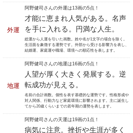
阿野健司さんの外運は13画の5点！
才能に恵まれ人気がある。名声
を手に入れる。円満な人生。
外運
総運から人運を引いた画数。姓や名が1文字の場合を除く。
生活面を象徴する運勢です。外部から受ける影響力を表し、
結婚運、家庭運や職場、環境への順応性を表します。
阿野健司さんの地運は16画の5点！
人望が厚く大きく発展する。逆
転成功が見える。
地運
名前の合計画数。個性を表す基礎的な運勢です。性格形成や
対人関係、行動力など家庭環境に影響されます。主に誕生し
てから20歳くらいまでの若年期の運勢を表します。
阿野健司さんの天運は19画の1点！
病気に注意。挫折や生涯が多く