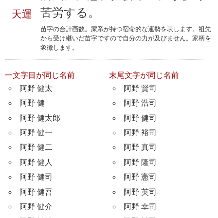
苦労する。
天運
苗字の合計画数。家系が持つ宿命的な運勢を表します。祖先
から受け継いだ苗字ですので自分の力が及びません。家柄を
象徴します。
一文字目が同じ名前
末尾文字が同じ名前
阿野 健太
阿野 賢司
阿野 健
阿野 浩司
阿野 健太郎
阿野 健司
阿野 健一
阿野 裕司
阿野 健二
阿野 真司
阿野 健人
阿野 隆司
阿野 健司
阿野 憲司
阿野 健吾
阿野 英司
阿野 健介
阿野 幸司