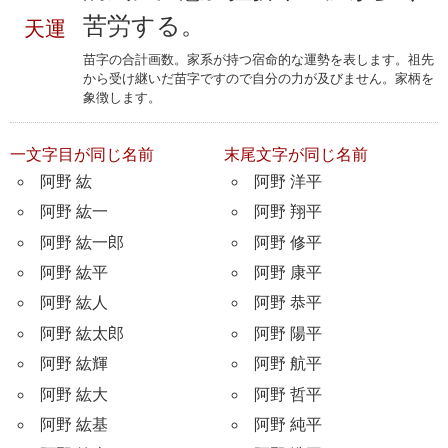
苦労する。
天運
苗字の合計画数。家系が持つ宿命的な運勢を表します。祖先
から受け継いだ苗字ですので自分の力が及びません。家柄を
象徴します。
一文字目が同じ名前
末尾文字が同じ名前
阿野 紘
阿野 洋平
阿野 紘一
阿野 翔平
阿野 紘一郎
阿野 修平
阿野 紘平
阿野 康平
阿野 紘人
阿野 恭平
阿野 紘太郎
阿野 陽平
阿野 紘輝
阿野 航平
阿野 紘大
阿野 哲平
阿野 紘基
阿野 純平