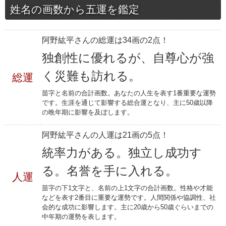
姓名の画数から五運を鑑定
阿野紘平さんの総運は34画の2点！
独創性に優れるが、自尊心が強
く災難も訪れる。
総運
苗字と名前の合計画数。あなたの人生を表す1番重要な運勢
です。生涯を通じて影響する総合運となり、主に50歳以降
の晩年期に影響を及ぼします。
阿野紘平さんの人運は21画の5点！
統率力がある。独立し成功す
る。名誉を手に入れる。
人運
苗字の下1文字と、名前の上1文字の合計画数。性格や才能
などを表す2番目に重要な運勢です。人間関係や協調性、社
会的な成功に影響します。主に20歳から50歳ぐらいまでの
中年期の運勢を表します。