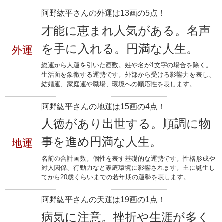
阿野紘平さんの外運は13画の5点！
才能に恵まれ人気がある。名声
を手に入れる。円満な人生。
外運
総運から人運を引いた画数。姓や名が1文字の場合を除く。
生活面を象徴する運勢です。外部から受ける影響力を表し、
結婚運、家庭運や職場、環境への順応性を表します。
阿野紘平さんの地運は15画の4点！
人徳があり出世する。順調に物
事を進め円満な人生。
地運
名前の合計画数。個性を表す基礎的な運勢です。性格形成や
対人関係、行動力など家庭環境に影響されます。主に誕生し
てから20歳くらいまでの若年期の運勢を表します。
阿野紘平さんの天運は19画の1点！
病気に注意。挫折や生涯が多く