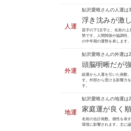
鮎沢愛唯さんの人運は3
浮き沈みが激
人運
苗字の下1文字と、名前の上
勢です。人間関係や協調性、
の中年期の運勢を表します
鮎沢愛唯さんの外運は2
頭脳明晰だが
外運
総運から人運を引いた画数。
す。外部から受ける影響力
す。
鮎沢愛唯さんの地運は2
家庭運が良く
地運
名前の合計画数。個性を表
環境に影響されます。主に誕