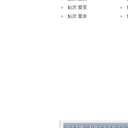
鮎沢 愛里
鮎沢 愛奈
姓名判断に利用する名前は旧