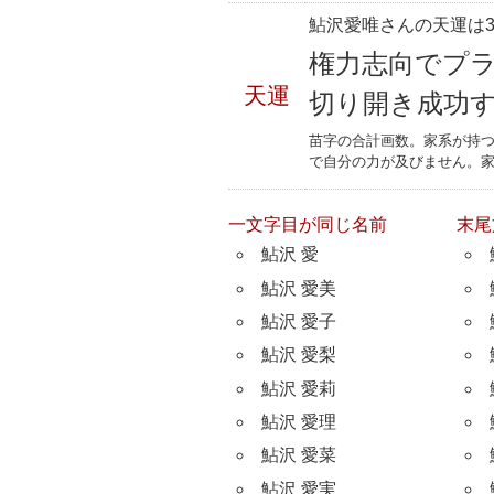
鮎沢愛唯さんの天運は3
権力志向でプ
天運
切り開き成功
苗字の合計画数。家系が持
で自分の力が及びません。
一文字目が同じ名前
末尾
鮎沢 愛
鮎沢 愛美
鮎沢 愛子
鮎沢 愛梨
鮎沢 愛莉
鮎沢 愛理
鮎沢 愛菜
鮎沢 愛実