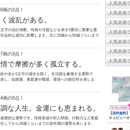
人気名前ラ
0画の2点！
人気名前ラ
しく波乱がある。
人気名前ラ
1文字の合計画数。性格や才能などを表す2番目に重要な運
人気名前ラ
社会的な成功に影響します。主に20歳から50歳ぐらいまで
。
人気名前ラ
人気名前ラ
7画の3点！
人気名前ラ
強情で摩擦が多く孤立する。
姓や名が1文字の場合を除く。生活面を象徴する運勢で
を表し、結婚運、家庭運や職場、環境への順応性を表しま
4画の5点！
順調な人生。金運にも恵まれる。
す基礎的な運勢です。性格形成や対人関係、行動力など家庭
生してから20歳くらいまでの若年期の運勢を表します。