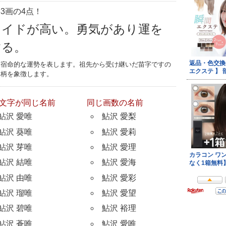
3画の4点！
ライドが高い。勇気があり運を
する。
つ宿命的な運勢を表します。祖先から受け継いだ苗字ですの
家柄を象徴します。
文字が同じ名前
同じ画数の名前
鮎沢 愛唯
鮎沢 愛梨
鮎沢 葵唯
鮎沢 愛莉
鮎沢 芽唯
鮎沢 愛理
鮎沢 結唯
鮎沢 愛海
鮎沢 由唯
鮎沢 愛彩
鮎沢 瑠唯
鮎沢 愛望
鮎沢 碧唯
鮎沢 裕理
鮎沢 蒼唯
鮎沢 愛唯