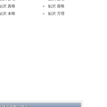
鮎沢 真唯
鮎沢 葵唯
鮎沢 未唯
鮎沢 万理
字体の画数で鑑定