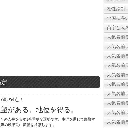
相性診断
全国に多
苗字と人気
人気名前ラ
人気名前ラ
人気名前ラ
人気名前ラ
人気名前ラ
鑑定
人気名前ラ
人気名前ラ
7画の4点！
人気名前ラ
人望がある。地位を得る。
人気名前ラ
たの人生を表す1番重要な運勢です。生涯を通じて影響す
人気名前ラ
以降の晩年期に影響を及ぼします。