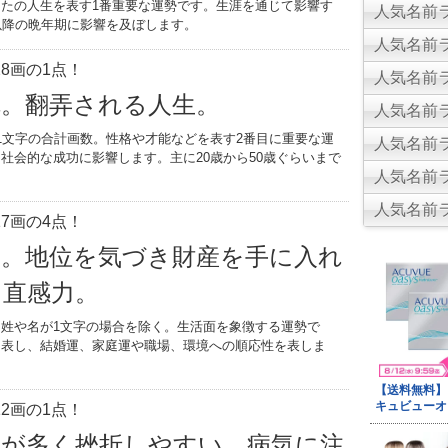
たの人生を表す1番重要な運勢です。生涯を通じて影響す
人気名前ラ
以降の晩年期に影響を及ぼします。
人気名前ラ
8画の1点！
人気名前ラ
乱。翻弄される人生。
人気名前ラ
1文字の合計画数。性格や才能などを表す2番目に重要な運
人気名前ラ
社会的な成功に影響します。主に20歳から50歳ぐらいまで
人気名前ラ
。
人気名前ラ
7画の4点！
力。地位を気づき財産を手に入れ
と直感力。
姓や名が1文字の場合を除く。生活面を象徴する運勢で
を表し、結婚運、家庭運や職場、環境への順応性を表しま
2画の1点！
敗が多く挫折しやすい。病気に注