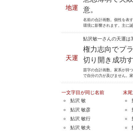
地運
意。
名前の合計画数。個性を表
環境に影響されます。主に誕
鮎沢敏一さんの天運は3
権力志向でプ
天運
切り開き成功
苗字の合計画数。家系が持
で自分の力が及びません。
一文字目が同じ名前
末尾
鮎沢 敏
鮎沢 敏彦
鮎沢 敏行
鮎沢 敏夫