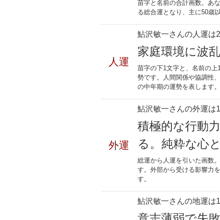
苗字と名前の合計画数。あな
る総合運となり、主に50歳
鮎沢敏一さんの人運は2
家庭環境に波
人運
苗字の下1文字と、名前の上
勢です。人間関係や協調性、
の中年期の運勢を表します
鮎沢敏一さんの外運は1
積極的な行動
る。純粋な心
外運
総運から人運を引いた画数。
す。外部から受ける影響力
す。
鮎沢敏一さんの地運は1
意志薄弱で失