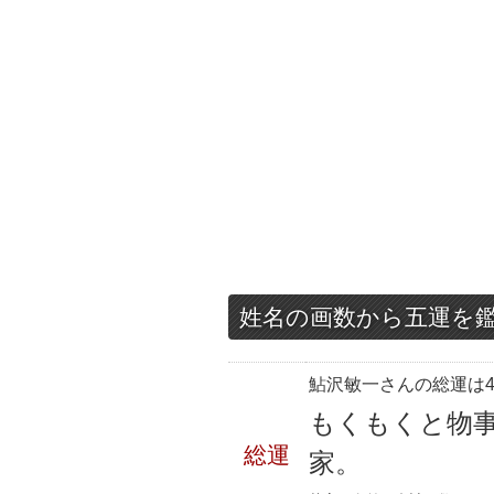
姓名の画数から五運を
鮎沢敏一さんの総運は4
もくもくと物
総運
家。