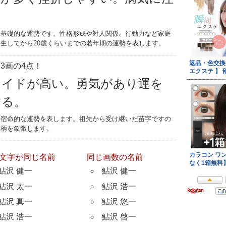
す基礎的な運勢です。性格形成や対人関係、行動力など家庭
生してから20歳くらいまでの若年期の運勢を表します。
3画の4点！
ライドが高い。勇気があり運を
する。
つ宿命的な運勢を表します。祖先から受け継いだ苗字ですの
家柄を象徴します。
文字が同じ名前
同じ画数の名前
鮎沢 健一
鮎沢 健一
鮎沢 太一
鮎沢 浩一
鮎沢 真一
鮎沢 悠一
鮎沢 浩一
鮎沢 啓一