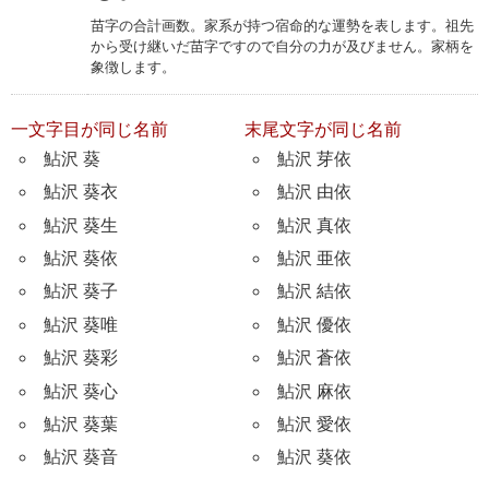
苗字の合計画数。家系が持つ宿命的な運勢を表します。祖先
から受け継いだ苗字ですので自分の力が及びません。家柄を
象徴します。
一文字目が同じ名前
末尾文字が同じ名前
鮎沢 葵
鮎沢 芽依
鮎沢 葵衣
鮎沢 由依
鮎沢 葵生
鮎沢 真依
鮎沢 葵依
鮎沢 亜依
鮎沢 葵子
鮎沢 結依
鮎沢 葵唯
鮎沢 優依
鮎沢 葵彩
鮎沢 蒼依
鮎沢 葵心
鮎沢 麻依
鮎沢 葵葉
鮎沢 愛依
鮎沢 葵音
鮎沢 葵依