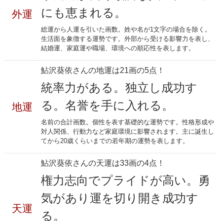
にも恵まれる。
外運
総運から人運を引いた画数。姓や名が1文字の場合を除く。
生活面を象徴する運勢です。外部から受ける影響力を表し、
結婚運、家庭運や職場、環境への順応性を表します。
鮎沢葵依さんの地運は21画の5点！
統率力がある。独立し成功す
る。名誉を手に入れる。
地運
名前の合計画数。個性を表す基礎的な運勢です。性格形成や
対人関係、行動力など家庭環境に影響されます。主に誕生し
てから20歳くらいまでの若年期の運勢を表します。
鮎沢葵依さんの天運は33画の4点！
権力志向でプライドが高い。勇
気があり運を切り開き成功す
天運
る。