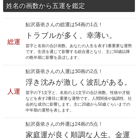
姓名の画数から五運を鑑定
鮎沢葵依さんの総運は54画の1点！
トラブルが多く、幸薄い。
総運
苗字と名前の合計画数。あなたの人生を表す1番重要な運勢
です。生涯を通じて影響する総合運となり、主に50歳以降
の晩年期に影響を及ぼします。
鮎沢葵依さんの人運は30画の2点！
浮き沈みが激しく波乱がある。
人運
苗字の下1文字と、名前の上1文字の合計画数。性格や才能
などを表す2番目に重要な運勢です。人間関係や協調性、社
会的な成功に影響します。主に20歳から50歳ぐらいまでの
中年期の運勢を表します。
鮎沢葵依さんの外運は24画の5点！
家庭運が良く順調な人生。金運