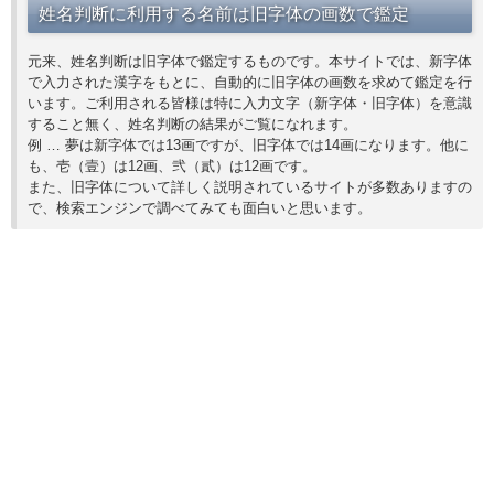
姓名判断に利用する名前は旧字体の画数で鑑定
元来、姓名判断は旧字体で鑑定するものです。本サイトでは、新字体
で入力された漢字をもとに、自動的に旧字体の画数を求めて鑑定を行
います。ご利用される皆様は特に入力文字（新字体・旧字体）を意識
すること無く、姓名判断の結果がご覧になれます。
例 … 夢は新字体では13画ですが、旧字体では14画になります。他に
も、壱（壹）は12画、弐（貳）は12画です。
また、旧字体について詳しく説明されているサイトが多数ありますの
で、検索エンジンで調べてみても面白いと思います。