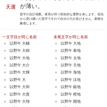
が薄い。
天運
苗字の合計画数。家系が持つ宿命的な運勢を表します。祖先
から受け継いだ苗字ですので自分の力が及びません。家柄を
象徴します。
一文字目が同じ名前
末尾文字が同じ名前
以野午 大輔
以野午 大地
以野午 大樹
以野午 泰地
以野午 大地
以野午 太地
以野午 大介
以野午 天地
以野午 大輝
以野午 海地
以野午 大
以野午 汰地
以野午 大和
以野午 銀地
以野午 大貴
以野午 橙地
以野午 大翔
以野午 開地