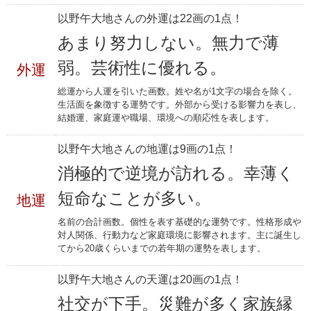
以野午大地さんの外運は22画の1点！
あまり努力しない。無力で薄
弱。芸術性に優れる。
外運
総運から人運を引いた画数。姓や名が1文字の場合を除く。
生活面を象徴する運勢です。外部から受ける影響力を表し、
結婚運、家庭運や職場、環境への順応性を表します。
以野午大地さんの地運は9画の1点！
消極的で逆境が訪れる。幸薄く
短命なことが多い。
地運
名前の合計画数。個性を表す基礎的な運勢です。性格形成や
対人関係、行動力など家庭環境に影響されます。主に誕生し
てから20歳くらいまでの若年期の運勢を表します。
以野午大地さんの天運は20画の1点！
社交が下手。災難が多く家族縁