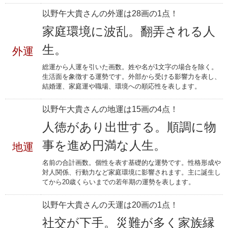
以野午大貴さんの外運は28画の1点！
家庭環境に波乱。翻弄される人
生。
外運
総運から人運を引いた画数。姓や名が1文字の場合を除く。
生活面を象徴する運勢です。外部から受ける影響力を表し、
結婚運、家庭運や職場、環境への順応性を表します。
以野午大貴さんの地運は15画の4点！
人徳があり出世する。順調に物
事を進め円満な人生。
地運
名前の合計画数。個性を表す基礎的な運勢です。性格形成や
対人関係、行動力など家庭環境に影響されます。主に誕生し
てから20歳くらいまでの若年期の運勢を表します。
以野午大貴さんの天運は20画の1点！
社交が下手。災難が多く家族縁