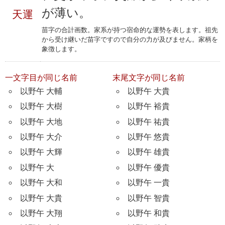
が薄い。
天運
苗字の合計画数。家系が持つ宿命的な運勢を表します。祖先
から受け継いだ苗字ですので自分の力が及びません。家柄を
象徴します。
一文字目が同じ名前
末尾文字が同じ名前
以野午 大輔
以野午 大貴
以野午 大樹
以野午 裕貴
以野午 大地
以野午 祐貴
以野午 大介
以野午 悠貴
以野午 大輝
以野午 雄貴
以野午 大
以野午 優貴
以野午 大和
以野午 一貴
以野午 大貴
以野午 智貴
以野午 大翔
以野午 和貴