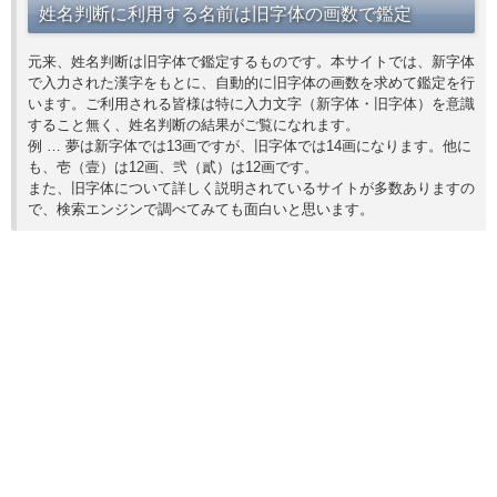
姓名判断に利用する名前は旧字体の画数で鑑定
元来、姓名判断は旧字体で鑑定するものです。本サイトでは、新字体
で入力された漢字をもとに、自動的に旧字体の画数を求めて鑑定を行
います。ご利用される皆様は特に入力文字（新字体・旧字体）を意識
すること無く、姓名判断の結果がご覧になれます。
例 … 夢は新字体では13画ですが、旧字体では14画になります。他に
も、壱（壹）は12画、弐（貳）は12画です。
また、旧字体について詳しく説明されているサイトが多数ありますの
で、検索エンジンで調べてみても面白いと思います。