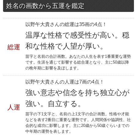
姓名の画数から五運を鑑定
以野午大貴さんの総運は35画の4点！
温厚な性格で感受性が高い。穏
和な性格で人望が厚い。
総運
苗字と名前の合計画数。あなたの人生を表す1番重要な運勢
です。生涯を通じて影響する総合運となり、主に50歳以降
の晩年期に影響を及ぼします。
以野午大貴さんの人運は7画の4点！
強い意志や信念を持ち独立心が
強い。自立する。
人運
苗字の下1文字と、名前の上1文字の合計画数。性格や才能
などを表す2番目に重要な運勢です。人間関係や協調性、社
会的な成功に影響します。主に20歳から50歳ぐらいまでの
中年期の運勢を表します。