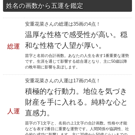
姓名の画数から五運を鑑定
安重花菜さんの総運は35画の4点！
温厚な性格で感受性が高い。穏
和な性格で人望が厚い。
総運
苗字と名前の合計画数。あなたの人生を表す1番重要な運勢
です。生涯を通じて影響する総合運となり、主に50歳以降
の晩年期に影響を及ぼします。
安重花菜さんの人運は17画の4点！
積極的な行動力。地位を気づき
財産を手に入れる。純粋な心と
人運
直感力。
苗字の下1文字と、名前の上1文字の合計画数。性格や才能
などを表す2番目に重要な運勢です。人間関係や協調性、社
会的な成功に影響します。主に20歳から50歳ぐらいまでの