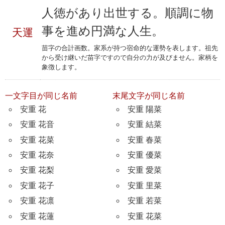
人徳があり出世する。順調に物
事を進め円満な人生。
天運
苗字の合計画数。家系が持つ宿命的な運勢を表します。祖先
から受け継いだ苗字ですので自分の力が及びません。家柄を
象徴します。
一文字目が同じ名前
末尾文字が同じ名前
安重 花
安重 陽菜
安重 花音
安重 結菜
安重 花菜
安重 春菜
安重 花奈
安重 優菜
安重 花梨
安重 愛菜
安重 花子
安重 里菜
安重 花凛
安重 若菜
安重 花蓮
安重 花菜