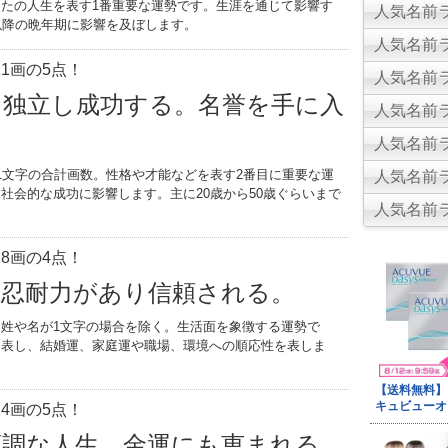
たの人生を表す1番重要な運勢です。生涯を通じて影響す
人気名前ラ
以降の晩年期に影響を及ぼします。
人気名前ラ
1画の5点！
人気名前ラ
。独立し成功する。名誉を手に入
人気名前ラ
人気名前ラ
1文字の合計画数。性格や才能などを表す2番目に重要な運
人気名前ラ
社会的な成功に影響します。主に20歳から50歳ぐらいまで
人気名前ラ
。
8画の4点！
。忍耐力があり信頼される。
姓や名が1文字の場合を除く。生活面を象徴する運勢で
を表し、結婚運、家庭運や職場、環境への順応性を表しま
4画の5点！
順調な人生。金運にも恵まれる。