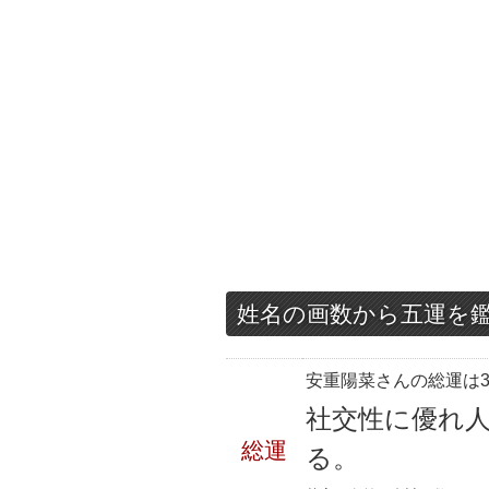
姓名の画数から五運を
安重陽菜さんの総運は3
社交性に優れ
総運
る。