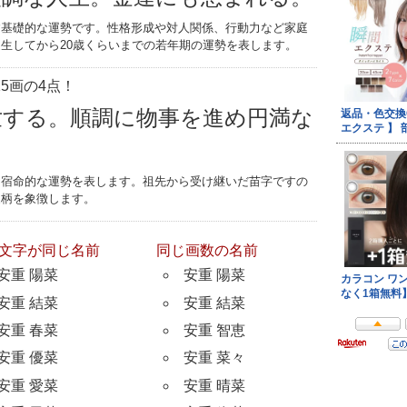
す基礎的な運勢です。性格形成や対人関係、行動力など家庭
生してから20歳くらいまでの若年期の運勢を表します。
5画の4点！
世する。順調に物事を進め円満な
つ宿命的な運勢を表します。祖先から受け継いだ苗字ですの
家柄を象徴します。
文字が同じ名前
同じ画数の名前
安重 陽菜
安重 陽菜
安重 結菜
安重 結菜
安重 春菜
安重 智恵
安重 優菜
安重 菜々
安重 愛菜
安重 晴菜