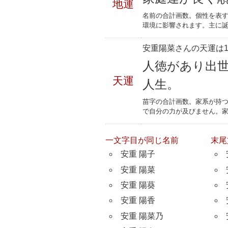
地運
名前の合計画数。個性を表
環境に影響されます。主に誕
安重陽菜さんの天運は1
人徳があり出
天運
人生。
苗字の合計画数。家系が持
で自分の力が及びません。
一文字目が同じ名前
末尾
安重 陽子
安重 陽菜
安重 陽葵
安重 陽香
安重 陽菜乃