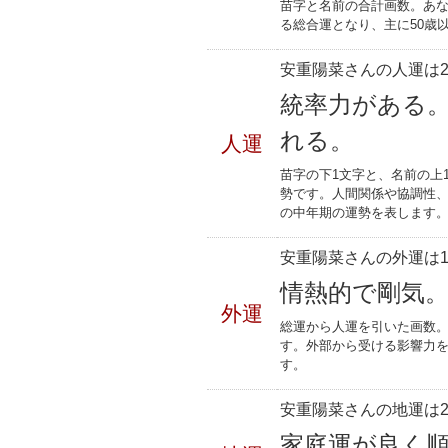
苗字と名前の合計画数。あな
る総合運となり、主に50歳
安重陽菜さんの人運は2
統率力がある
れる。
人運
苗字の下1文字と、名前の上
勢です。人間関係や協調性、
の中年期の運勢を表します
安重陽菜さんの外運は1
情熱的で剛気
外運
総運から人運を引いた画数。
す。外部から受ける影響力
す。
安重陽菜さんの地運は2
家庭運が良く