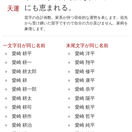
にも恵まれる。
天運
苗字の合計画数。家系が持つ宿命的な運勢を表します。祖先
から受け継いだ苗字ですので自分の力が及びません。家柄を
象徴します。
一文字目が同じ名前
末尾文字が同じ名前
愛崎 耕平
愛崎 洋平
愛崎 耕一
愛崎 翔平
愛崎 耕太郎
愛崎 修平
愛崎 耕
愛崎 康平
愛崎 耕一郎
愛崎 恭平
愛崎 耕太
愛崎 陽平
愛崎 耕司
愛崎 航平
愛崎 耕作
愛崎 哲平
愛崎 耕治
愛崎 純平