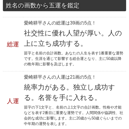
姓名の画数から五運を鑑定
愛崎耕平さんの総運は39画の5点！
社交性に優れ人望が厚い。人の
上に立ち成功する。
総運
苗字と名前の合計画数。あなたの人生を表す1番重要な運勢
です。生涯を通じて影響する総合運となり、主に50歳以降
の晩年期に影響を及ぼします。
愛崎耕平さんの人運は21画の5点！
統率力がある。独立し成功す
る。名誉を手に入れる。
人運
苗字の下1文字と、名前の上1文字の合計画数。性格や才能
などを表す2番目に重要な運勢です。人間関係や協調性、社
会的な成功に影響します。主に20歳から50歳ぐらいまでの
中年期の運勢を表します。