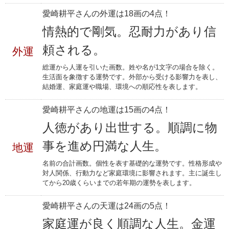
愛崎耕平さんの外運は18画の4点！
情熱的で剛気。忍耐力があり信
頼される。
外運
総運から人運を引いた画数。姓や名が1文字の場合を除く。
生活面を象徴する運勢です。外部から受ける影響力を表し、
結婚運、家庭運や職場、環境への順応性を表します。
愛崎耕平さんの地運は15画の4点！
人徳があり出世する。順調に物
事を進め円満な人生。
地運
名前の合計画数。個性を表す基礎的な運勢です。性格形成や
対人関係、行動力など家庭環境に影響されます。主に誕生し
てから20歳くらいまでの若年期の運勢を表します。
愛崎耕平さんの天運は24画の5点！
家庭運が良く順調な人生。金運