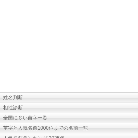
姓名判断
相性診断
全国に多い苗字一覧
苗字と人気名前1000位までの名前一覧