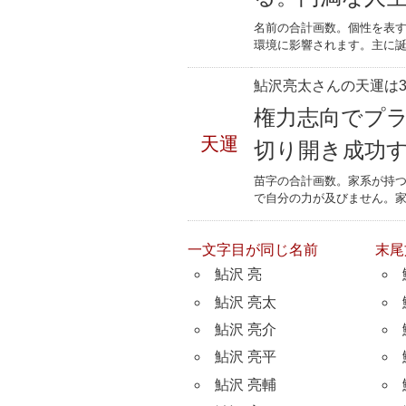
名前の合計画数。個性を表
環境に影響されます。主に誕
鮎沢亮太さんの天運は3
権力志向でプ
天運
切り開き成功
苗字の合計画数。家系が持
で自分の力が及びません。
一文字目が同じ名前
末尾
鮎沢 亮
鮎沢 亮太
鮎沢 亮介
鮎沢 亮平
鮎沢 亮輔