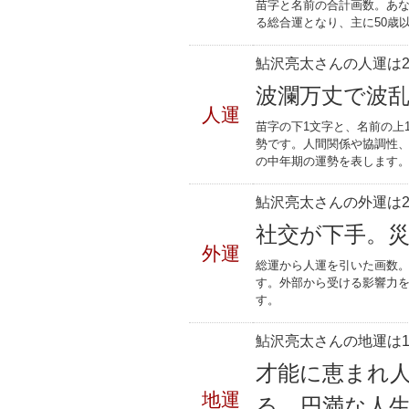
苗字と名前の合計画数。あな
る総合運となり、主に50歳
鮎沢亮太さんの人運は2
波瀾万丈で波
人運
苗字の下1文字と、名前の上
勢です。人間関係や協調性、
の中年期の運勢を表します
鮎沢亮太さんの外運は2
社交が下手。
外運
総運から人運を引いた画数。
す。外部から受ける影響力
す。
鮎沢亮太さんの地運は1
才能に恵まれ
地運
る。円満な人