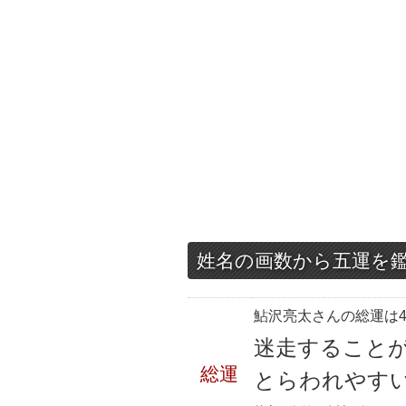
姓名の画数から五運を
鮎沢亮太さんの総運は4
迷走すること
総運
とらわれやす