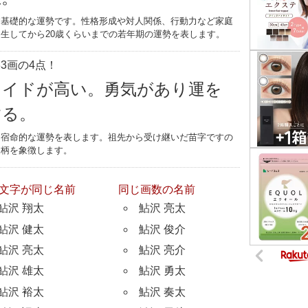
す基礎的な運勢です。性格形成や対人関係、行動力など家庭
生してから20歳くらいまでの若年期の運勢を表します。
3画の4点！
ライドが高い。勇気があり運を
する。
つ宿命的な運勢を表します。祖先から受け継いだ苗字ですの
家柄を象徴します。
文字が同じ名前
同じ画数の名前
鮎沢 翔太
鮎沢 亮太
鮎沢 健太
鮎沢 俊介
鮎沢 亮太
鮎沢 亮介
鮎沢 雄太
鮎沢 勇太
鮎沢 裕太
鮎沢 奏太