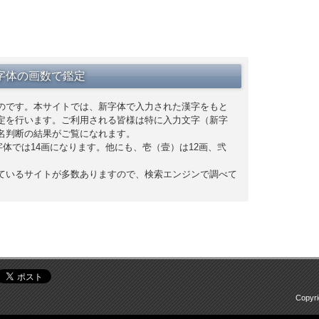
字体の画数で鑑定
のです。本サイトでは、新字体で入力された漢字をもと
定を行います。ご利用される皆様は特に入力文字（新字
名判断の結果がご覧になれます。
字体では14画になります。他にも、壱（壹）は12画、弐
ているサイトが多数ありますので、検索エンジンで調べて
Copyr