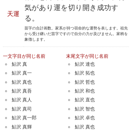
気があり運を切り開き成功す
天運
る。
苗字の合計画数。家系が持つ宿命的な運勢を表します。祖先
から受け継いだ苗字ですので自分の力が及びません。家柄を
象徴します。
一文字目が同じ名前
末尾文字が同じ名前
鮎沢 真
鮎沢 達也
鮎沢 真一
鮎沢 拓也
鮎沢 真也
鮎沢 哲也
鮎沢 真吾
鮎沢 和也
鮎沢 真人
鮎沢 直也
鮎沢 真司
鮎沢 智也
鮎沢 真一郎
鮎沢 卓也
鮎沢 真輝
鮎沢 真也