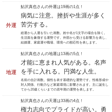
鮎沢真也さんの外運は19画の1点！
病気に注意。挫折や生涯が多く
苦労する。
外運
総運から人運を引いた画数。姓や名が1文字の場合を除く。
生活面を象徴する運勢です。外部から受ける影響力を表し、
結婚運、家庭運や職場、環境への順応性を表します。
鮎沢真也さんの地運は13画の5点！
才能に恵まれ人気がある。名声
を手に入れる。円満な人生。
地運
名前の合計画数。個性を表す基礎的な運勢です。性格形成や
対人関係、行動力など家庭環境に影響されます。主に誕生し
てから20歳くらいまでの若年期の運勢を表します。
鮎沢真也さんの天運は33画の4点！
権力志向でプライドが高い。勇