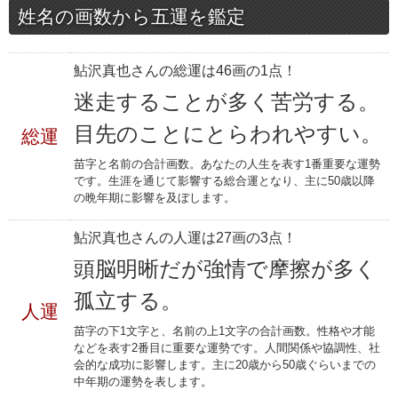
姓名の画数から五運を鑑定
鮎沢真也さんの総運は46画の1点！
迷走することが多く苦労する。
目先のことにとらわれやすい。
総運
苗字と名前の合計画数。あなたの人生を表す1番重要な運勢
です。生涯を通じて影響する総合運となり、主に50歳以降
の晩年期に影響を及ぼします。
鮎沢真也さんの人運は27画の3点！
頭脳明晰だが強情で摩擦が多く
孤立する。
人運
苗字の下1文字と、名前の上1文字の合計画数。性格や才能
などを表す2番目に重要な運勢です。人間関係や協調性、社
会的な成功に影響します。主に20歳から50歳ぐらいまでの
中年期の運勢を表します。