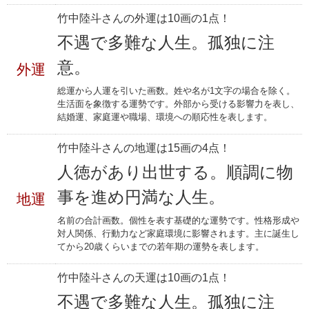
竹中陸斗さんの外運は10画の1点！
不遇で多難な人生。孤独に注
意。
外運
総運から人運を引いた画数。姓や名が1文字の場合を除く。
生活面を象徴する運勢です。外部から受ける影響力を表し、
結婚運、家庭運や職場、環境への順応性を表します。
竹中陸斗さんの地運は15画の4点！
人徳があり出世する。順調に物
事を進め円満な人生。
地運
名前の合計画数。個性を表す基礎的な運勢です。性格形成や
対人関係、行動力など家庭環境に影響されます。主に誕生し
てから20歳くらいまでの若年期の運勢を表します。
竹中陸斗さんの天運は10画の1点！
不遇で多難な人生。孤独に注