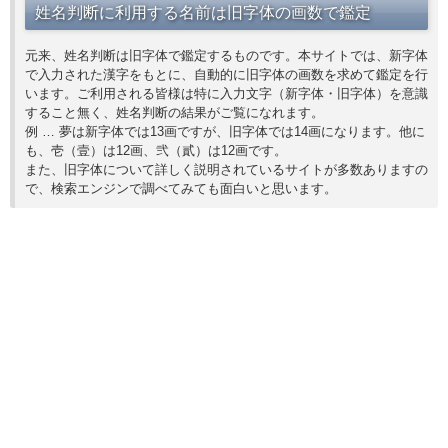
姓名判断に利用する名前は旧字体の画数で鑑定
元来、姓名判断は旧字体で鑑定するものです。本サイトでは、新字体
で入力された漢字をもとに、自動的に旧字体の画数を求めて鑑定を行
います。ご利用される皆様は特に入力文字（新字体・旧字体）を意識
すること無く、姓名判断の結果がご覧になれます。
例 … 夢は新字体では13画ですが、旧字体では14画になります。他に
も、壱（壹）は12画、弐（貳）は12画です。
また、旧字体について詳しく説明されているサイトが多数ありますの
で、検索エンジンで調べてみても面白いと思います。