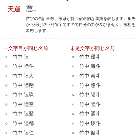
意。
天運
苗字の合計画数。家系が持つ宿命的な運勢を表します。祖先
から受け継いだ苗字ですので自分の力が及びません。家柄を
象徴します。
一文字目が同じ名前
末尾文字が同じ名前
竹中 陸
竹中 優斗
竹中 陸斗
竹中 海斗
竹中 陸人
竹中 泰斗
竹中 陸翔
竹中 悠斗
竹中 陸玖
竹中 陽斗
竹中 陸空
竹中 陸斗
竹中 陸登
竹中 遥斗
竹中 陸都
竹中 瑛斗
竹中 陸仁
竹中 健斗