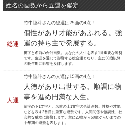
姓名の画数から五運を鑑定
竹中陸斗さんの総運は25画の4点！
個性があり才能があふれる。強
運の持ち主で発展する。
総運
苗字と名前の合計画数。あなたの人生を表す1番重要な運勢
です。生涯を通じて影響する総合運となり、主に50歳以降
の晩年期に影響を及ぼします。
竹中陸斗さんの人運は15画の4点！
人徳があり出世する。順調に物
事を進め円満な人生。
人運
苗字の下1文字と、名前の上1文字の合計画数。性格や才能
などを表す2番目に重要な運勢です。人間関係や協調性、社
会的な成功に影響します。主に20歳から50歳ぐらいまでの
中年期の運勢を表します。