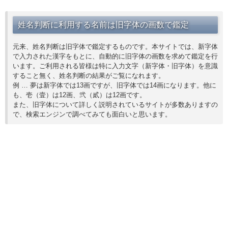
姓名判断に利用する名前は旧字体の画数で鑑定
元来、姓名判断は旧字体で鑑定するものです。本サイトでは、新字体
で入力された漢字をもとに、自動的に旧字体の画数を求めて鑑定を行
います。ご利用される皆様は特に入力文字（新字体・旧字体）を意識
すること無く、姓名判断の結果がご覧になれます。
例 … 夢は新字体では13画ですが、旧字体では14画になります。他に
も、壱（壹）は12画、弐（貳）は12画です。
また、旧字体について詳しく説明されているサイトが多数ありますの
で、検索エンジンで調べてみても面白いと思います。