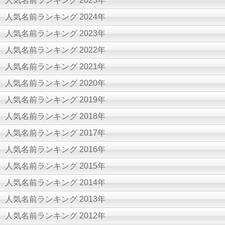
人気名前ランキング 2025年
人気名前ランキング 2024年
人気名前ランキング 2023年
人気名前ランキング 2022年
人気名前ランキング 2021年
人気名前ランキング 2020年
人気名前ランキング 2019年
人気名前ランキング 2018年
人気名前ランキング 2017年
人気名前ランキング 2016年
人気名前ランキング 2015年
人気名前ランキング 2014年
人気名前ランキング 2013年
人気名前ランキング 2012年