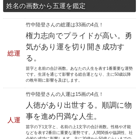
姓名の画数から五運を鑑定
竹中陸登さんの総運は33画の4点！
権力志向でプライドが高い。勇
気があり運を切り開き成功す
総運
る。
苗字と名前の合計画数。あなたの人生を表す1番重要な運勢
です。生涯を通じて影響する総合運となり、主に50歳以降
の晩年期に影響を及ぼします。
竹中陸登さんの人運は15画の4点！
人徳があり出世する。順調に物
事を進め円満な人生。
人運
苗字の下1文字と、名前の上1文字の合計画数。性格や才能
などを表す2番目に重要な運勢です。人間関係や協調性、社
会的な成功に影響します。主に20歳から50歳ぐらいまでの