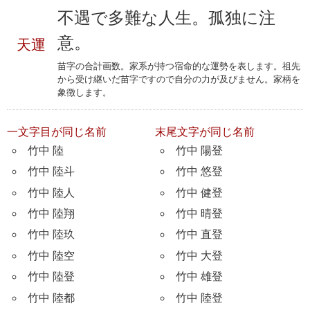
不遇で多難な人生。孤独に注
意。
天運
苗字の合計画数。家系が持つ宿命的な運勢を表します。祖先
から受け継いだ苗字ですので自分の力が及びません。家柄を
象徴します。
一文字目が同じ名前
末尾文字が同じ名前
竹中 陸
竹中 陽登
竹中 陸斗
竹中 悠登
竹中 陸人
竹中 健登
竹中 陸翔
竹中 晴登
竹中 陸玖
竹中 直登
竹中 陸空
竹中 大登
竹中 陸登
竹中 雄登
竹中 陸都
竹中 陸登