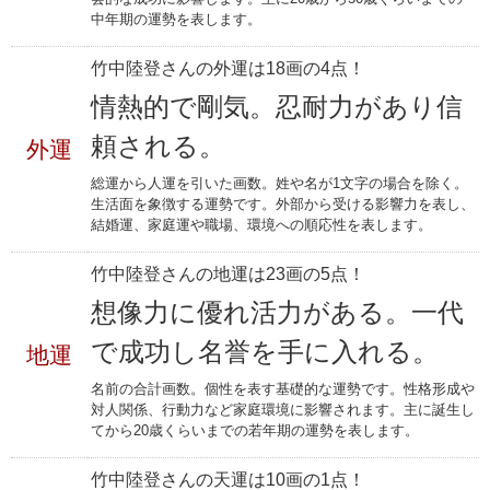
中年期の運勢を表します。
竹中陸登さんの外運は18画の4点！
情熱的で剛気。忍耐力があり信
頼される。
外運
総運から人運を引いた画数。姓や名が1文字の場合を除く。
生活面を象徴する運勢です。外部から受ける影響力を表し、
結婚運、家庭運や職場、環境への順応性を表します。
竹中陸登さんの地運は23画の5点！
想像力に優れ活力がある。一代
で成功し名誉を手に入れる。
地運
名前の合計画数。個性を表す基礎的な運勢です。性格形成や
対人関係、行動力など家庭環境に影響されます。主に誕生し
てから20歳くらいまでの若年期の運勢を表します。
竹中陸登さんの天運は10画の1点！