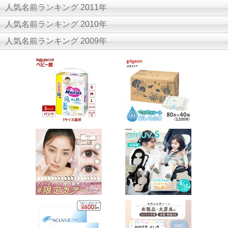
人気名前ランキング 2011年
人気名前ランキング 2010年
人気名前ランキング 2009年